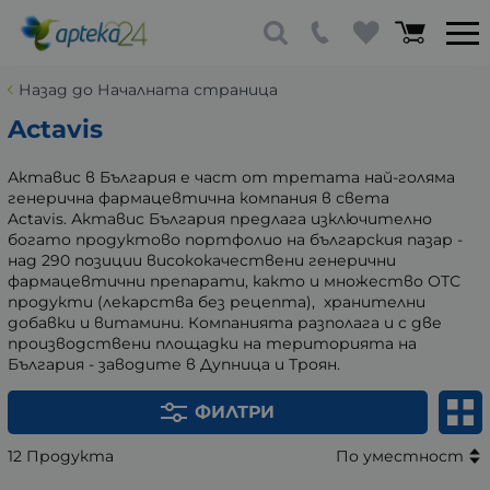
Назад до Началната страница
Actavis
Актавис в България е част от третата най-голяма
генерична фармацевтична компания в света
Actavis.
Актавис България предлага изключително
богато продуктово портфолио на българския пазар -
над 290 позиции висококачествени генерични
фармацевтични препарати, както и
множество ОТС
продукти (лекарства без рецепта), хранителни
добавки и витамини. Компанията разполага и с две
производствени площадки на територията на
България - заводите в Дупница и Троян.
ФИЛТРИ
12 Продукта
По уместност