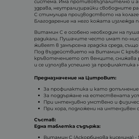
система. Има противовъзпалително и а
здрава, неутрализирайки свободните р
С стимулира производството на колаген
Благодарение на него кожата изглежда п
Витамин С е особено необходим на пу
радикали. Пушачите често имат по-ниск
живеят в замърсена градска среда, съ
Под въздействието на Витамин С кръвон
кръвотечението от венците, снижава 
и се използва успешно за профилактика 
Предназначение на ЦитроВит:
За профилактика и като допълнение 
За поддържане на естествената уст
При интензивно умствено и физичес
При хора, подложени на интензивен 
Състав:
Една таблетка съдържа:
Витамин С (Аскорбинова киселина) - 