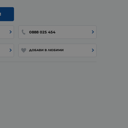
И
0888 025 454
ДОБАВИ В ЛЮБИМИ