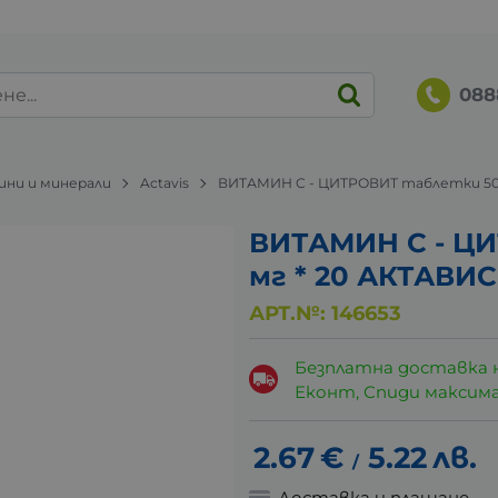
088
ни и минерали
Actavis
ВИТАМИН C - ЦИТРОВИТ таблетки 500
ВИТАМИН C - Ц
мг * 20 АКТАВИС
АРТ.№:
146653
Безплатна доставка 
Еконт, Спиди максималн
2.67
€
5.22
лв.
/
Доставка и плащане