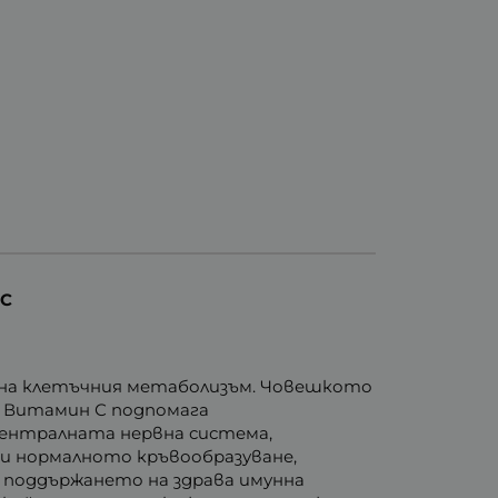
ИС
р на клетъчния метаболизъм. Човешкото
. Витамин С подпомага
централната нервна система,
 и нормалното кръвообразуване,
в поддържането на здрава имунна