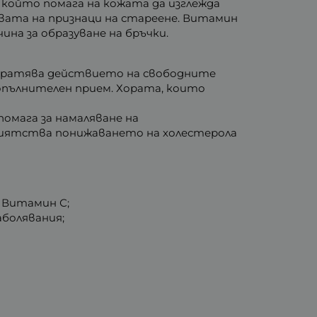
който помага на кожата да изглежда
вата на признаци на стареене. Витамин
на за образуване на бръчки.
твратява действието на свободните
опълнителен прием. Хората, които
омага за намаляване на
риятства понижаването на холестерола
 Витамин С;
болявания;