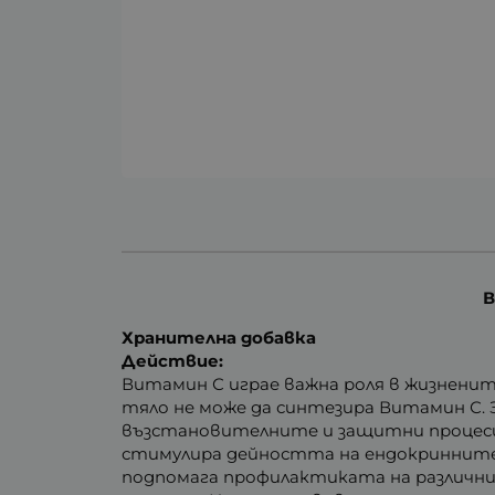
В
Хранителна добавка
Действие:
Витамин С играе важна роля в жизнени
тяло не може да синтезира Витамин С. 
възстановителните и защитни процеси 
стимулира дейността на ендокринните 
подпомага профилактиката на различни