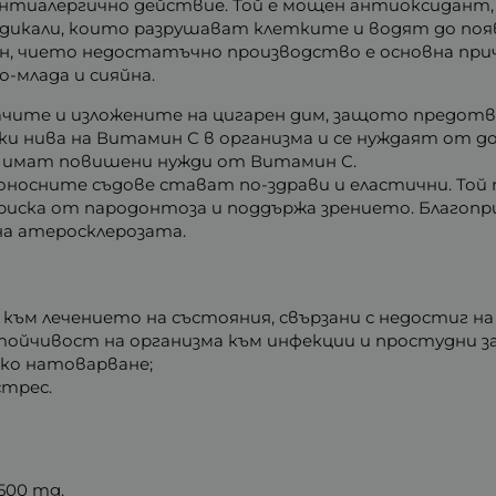
нтиалергично действие. Той е мощен антиоксидант, 
адикали, които разрушават клетките и водят до поя
, чието недостатъчно производство е основна причи
о-млада и сияйна.
шачите и изложените на цигарен дим, защото предо
и нива на Витамин С в организма и се нуждаят от д
що имат повишени нужди от Витамин С.
осните съдове стават по-здрави и еластични. Той п
риска от пародонтоза и поддържа зрението. Благоп
на атеросклерозата.
към лечението на състояния, свързани с недостиг на
ойчивост на организма към инфекции и простудни за
ко натоварване;
стрес.
500 mg.