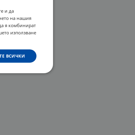
е и да
нето на нашия
 да я комбинират
ашето използване
ТЕ ВСИЧКИ