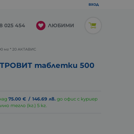
ВХОД
ЛЮБИМИ
8 025 454
 мг * 20 АКТАВИС
ИТРОВИТ таблетки 500
над
75.00
€
/
146.69
лв.
до офис с куриер
о тегло (кг.) 5 кг.