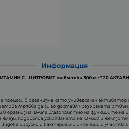
Информация
ИТАМИН C - ЦИТРОВИТ таблетки 500 мг * 20 АКТАВ
те процеси в организма като универсален активато
Затова трябва да си го доставя чрез храната отвън
в организма. Влияе благоприятно на функциите на 
жлези, подобрява усвояването на калция и желязото
 видове вирусни и бактериални инфекции и участва 