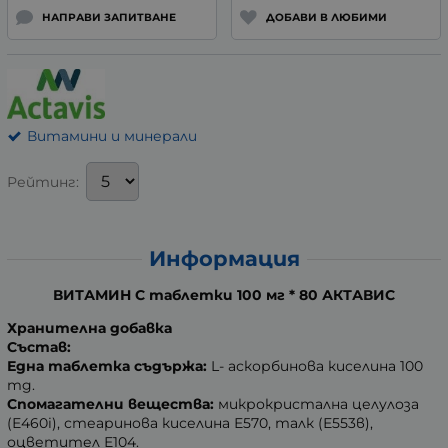
НАПРАВИ ЗАПИТВАНЕ
ДОБАВИ В ЛЮБИМИ
Витамини и минерали
Рейтинг:
Информация
ВИТАМИН С таблетки 100 мг * 80 АКТАВИС
Хранителна добавка
Състав:
Една таблетка съдържа:
L- аскорбинова киселина 100
mg.
Спомагателни вещества:
микрокристална целулоза
(Е460i), стеаринова киселина Е570, талк (Е553в),
оцветител Е104.