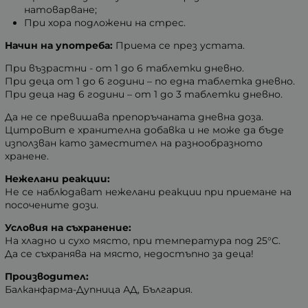
натоварване;
При хора подложени на стрес.
Начин на употреба:
Приема се през устата.
При възрастни - от 1 до 6 таблетки дневно.
При деца от 1 до 6 години – по една таблетка дневно.
При деца над 6 години – от 1 до 3 таблетки дневно.
Да не се превишава препоръчаната дневна доза.
ЦитроВит е хранителна добавка и не може да бъде
използван като заместител на разнообразното
хранене.
Нежелани реакции:
Не се наблюдават нежелани реакции при приемане на
посочените дози.
Условия на съхранение:
На хладно и сухо място, при температура под 25°С.
Да се съхранява на място, недостъпно за деца!
Производител:
Балканфарма-Дупница АД, България.