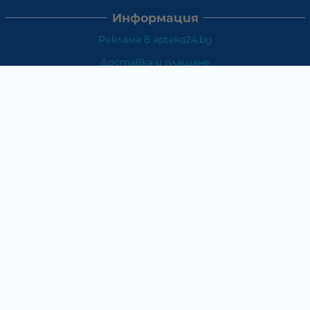
Информация
Реклама в apteka24.bg
Доставка и плащане
Връщане и замяна
Общи условия за ползване
Политиката за поверителност
Политика за използване на бисквитки
При възникване на спор, свързан с покупка онлайн,
можете да ползвате сайта ОРС
Вашите права
Отказ от сделка
За Нас
Карта на сайта
Контакти