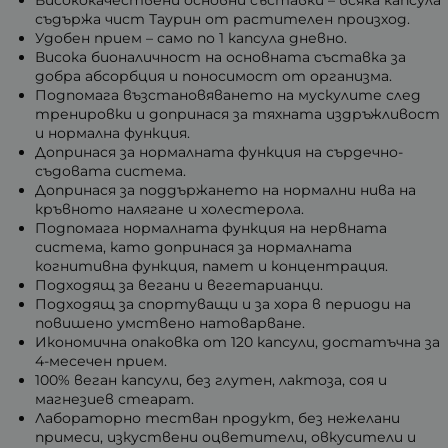
съдържа чист Таурин от растителен произход.
Удобен прием – само по 1 капсула дневно.
Висока бионаличност на основната съставка за
добра абсорбция и поносимост от организма.
Подпомага възстановяването на мускулите след
тренировки и допринася за тяхната издръжливост
и нормална функция.
Допринася за нормалната функция на сърдечно-
съдовата система.
Допринася за поддържането на нормални нива на
кръвното налягане и холестерола.
Подпомага нормалната функция на нервната
система, като допринася за нормалната
когнитивна функция, памет и концентрация.
Подходящ за вегани и вегетарианци.
Подходящ за спортуващи и за хора в периоди на
повишено умствено натоварване.
Икономична опаковка от 120 капсули, достатъчна за
4-месечен прием.
100% веган капсули, без глутен, лактоза, соя и
магнезиев стеарат.
Лабораторно тестван продукт, без нежелани
примеси, изкуствени оцветители, овкусители и