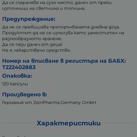
Да се съхранява на сухо място, далеч от преки
източници на светлина и топлина.
Предупреждение:
Да не се превишава препоръчваната дневна доза.
Продуктът да не се използва като заместител на
разнообразното хранене.
Да се пази далеч от деца!
Не е лекарствено средство.
Номер на вписване в регистъра на БАБХ:
Т222402883
Опаковка:
120 капсули
Произведено в:
Германия от ZeinPharma Germany GmbH
Характеристики