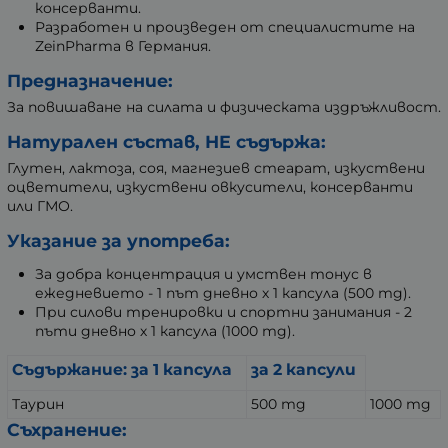
консерванти.
Разработен и произведен от специалистите на
ZeinPharma в Германия.
Предназначение:
За повишаване на силата и физическата издръжливост.
Натурален състав, НЕ съдържа:
Глутен, лактоза, соя, магнезиев стеарат, изкуствени
оцветители, изкуствени овкусители, консерванти
или ГМО.
Указание за употреба:
За добра концентрация и умствен тонус в
ежедневието - 1 път дневно х 1 капсула (500 mg).
При силови тренировки и спортни занимания - 2
пъти дневно х 1 капсула (1000 mg).
Съдържание: за 1 капсула
за 2 капсули
Таурин
500 mg
1000 mg
Съхранение: