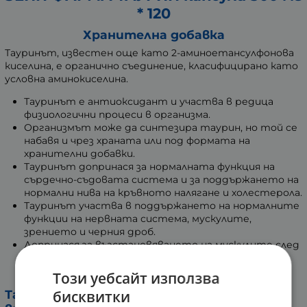
* 120
Хранителна добавка
Тауринът, известен още като 2-аминоетансулфонова
киселина, е органично съединение, класифицирано като
условна аминокиселина.
Тауринът е антиоксидант и участва в редица
физиологични процеси в организма.
Организмът може да синтезира таурин, но той се
набавя и чрез храната или под формата на
хранителни добавки.
Тауринът допринася за нормалната функция на
сърдечно-съдовата система и за поддържането на
нормални нива на кръвното налягане и холестерола.
Тауринът участва в поддържането на нормалните
функции на нервната система, мускулите,
зрението и черния дроб.
Допринася за възстановяването на мускулите след
физическо натоварване и подпомага физическата
издръжливост.
Този уебсайт използва
бисквитки
Таурин на ZeinPharma®: е