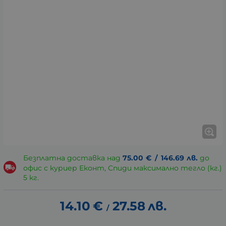
Безплатна доставка над
75.00
€
/
146.69
лв.
до
офис с куриер Еконт, Спиди максимално тегло (кг.)
5 кг.
14.10
€
27.58
лв.
/