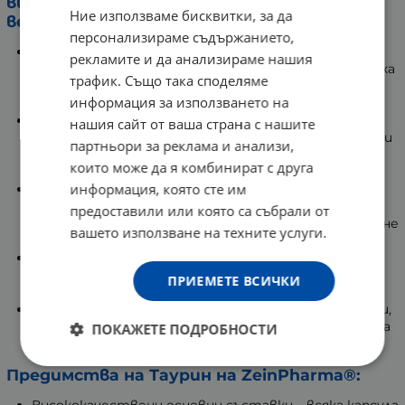
висококачествена хранителна добавка с
Ние използваме бисквитки, за да
веган формула:
персонализираме съдържанието,
Всяка капсула съдържа чист и лабораторно
рекламите и да анализираме нашия
тестван Таурин от растителен произход с висока
трафик. Също така споделяме
бионаличност, което допринася за добрата му
информация за използването на
абсорбция и поносимост от организма.
Приемът на продукта подпомага
нашия сайт от ваша страна с нашите
възстановяването на мускулите след тренировки
партньори за реклама и анализи,
и допринася за тяхната нормална функция и
които може да я комбинират с друга
издръжливост.
информация, която сте им
Допринася за поддържането на нормалната
функция на сърдечно-съдовата система и за
предоставили или която са събрали от
поддържане на нормални нива на кръвното налягане
вашето използване на техните услуги.
и холестерола.
Подпомага нормалната функция на нервната
система и допринася за нормалната когнитивна
ПРИЕМЕТЕ ВСИЧКИ
функция, памет и концентрация.
Продуктът е подходящ за вегани и вегетарианци,
за умерено и активно спортуващи, както и за хора
ПОКАЖЕТЕ ПОДРОБНОСТИ
в периоди на повишено умствено натоварване.
Предимства на Таурин на ZeinPharma®:
Висококачествени основни съставки – всяка капсула