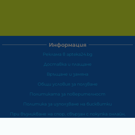
Информация
Реклама в apteka24.bg
Доставка и плащане
Връщане и замяна
Общи условия за ползване
Политиката за поверителност
Политика за използване на бисквитки
При възникване на спор, свързан с покупка онлайн,
можете да ползвате сайта ОРС
Вашите права