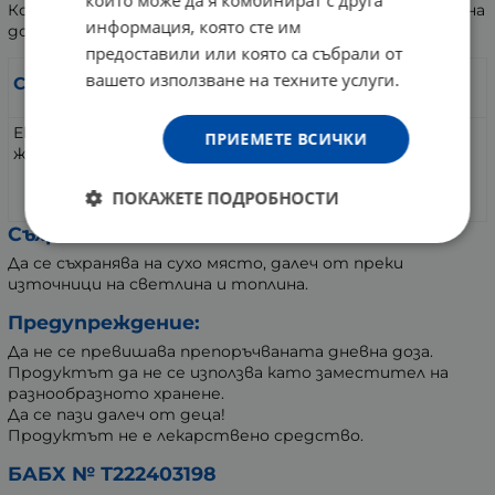
Консумацията е добре да бъде последвана от прием на
информация, която сте им
достатъчно вода.
предоставили или която са събрали от
За 1
вашето използване на техните услуги.
Съставки:
капсула:
Екстракт от корен на Сибирски
ПРИЕМЕТЕ ВСИЧКИ
225 mg
женшен,
4,5 mg
от който Елеутерозиди
ПОКАЖЕТЕ ПОДРОБНОСТИ
Съхранение:
Да се съхранява на сухо място, далеч от преки
източници на светлина и топлина.
Предупреждение:
Да не се превишава препоръчваната дневна доза.
Продуктът да не се използва като заместител на
разнообразното хранене.
Да се пази далеч от деца!
Продуктът не е лекарствено средство.
БАБХ № Т222403198