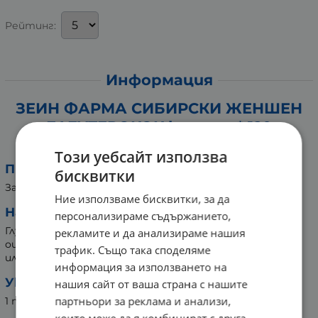
Рейтинг:
Информация
ЗЕИН ФАРМА СИБИРСКИ ЖЕНШЕН
ЕЛЕУТЕРОКОК капсули * 120
Хранителна добавка
Този уебсайт използва
Предназначение:
бисквитки
За сила и енергия.
Ние използваме бисквитки, за да
Натурален състав, Не съдържа:
персонализираме съдържанието,
Глутен, лактоза, соя, магнезиев стеарат, изкуствени
рекламите и да анализираме нашия
оцветители, изкуствени овкусители, консерванти
трафик. Също така споделяме
или ГМО.
информация за използването на
Указание за употреба:
нашия сайт от ваша страна с нашите
партньори за реклама и анализи,
1 пъти дневно x 1 капсула (225 mg).
които може да я комбинират с друга