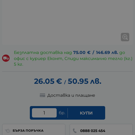
Безплатна доставка над
75.00
€
/
146.69
лв.
до
офис с куриер Еконт, Спиди максимално тегло (кг.)
5 кг.
26.05
€
50.95
лв.
/
Доставка и плащане
бр.
КУПИ
0888 025 454
БЪРЗА ПОРЪЧКА