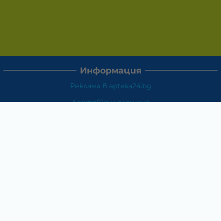
Информация
Реклама в apteka24.bg
Доставка и плащане
Връщане и замяна
Общи условия за ползване
Политиката за поверителност
Политика за използване на бисквитки
При възникване на спор, свързан с покупка онлайн,
можете да ползвате сайта ОРС
Вашите права