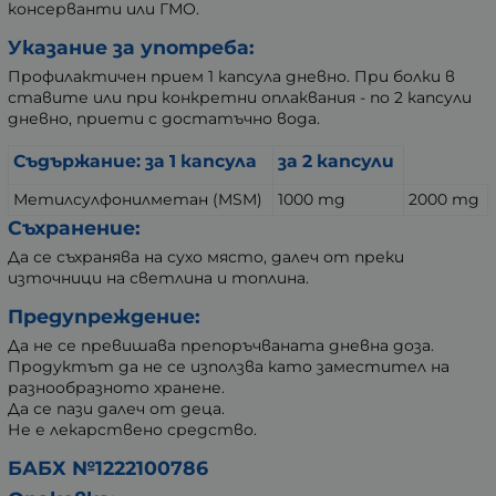
консерванти или ГМО.
Указание за употреба:
Профилактичен прием 1 капсула дневно. При болки в
ставите или при конкретни оплаквания - по 2 капсули
дневно, приети с достатъчно вода.
Съдържание: за 1 капсула
за 2 капсули
Метилсулфонилметан (MSM)
1000 mg
2000 mg
Съхранение:
Да се съхранява на сухо място, далеч от преки
източници на светлина и топлина.
Предупреждение:
Да не се превишава препоръчваната дневна доза.
Продуктът да не се използва като заместител на
разнообразното хранене.
Да се пази далеч от деца.
Не е лекарствено средство.
БАБХ №1222100786