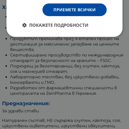
Характеристики:
ПРИЕМЕТЕ ВСИЧКИ
Съдържа 99.8% чист метилсулфонилметан с
органичен произход от САЩ.
ПОКАЖЕТЕ ПОДРОБНОСТИ
Осигурява 1000 mg патентован OptiMSM® в една
капсула.
Продуктът преминава през 4-етапен процес на
дестилация за максимално запазване на ценните
вещества.
Сертифицирано производство по международния
стандарт за безопасност на храните – FSSC.
Подходящ за вегетарианци, без глутен, лактоза,
соя и магнезиев стеарат.
Лабораторно тестван, без изкуствени добавки,
консерванти и ГМО.
Разработен от фармацевтични специалисти в
централата на ZeinPharma в Германия.
Предназначение:
За здрави стави.
Натурален състав, НЕ съдържа глутен, лактоза, соя,
изкуствени оцветители, изкуствени овкусители,