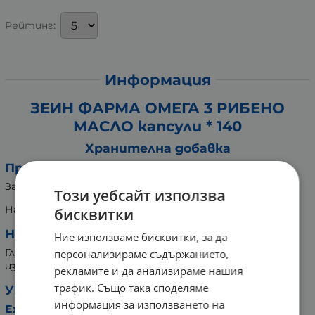
Рейтинг:
Информация
ЗЕИН ФАРМА ОМЕГА 3 РИБЕНО
МАСЛО капсули * 140
Хранителна добавка
Предназначение:
За здрава нервна система.
Този уебсайт използва
Натурален състав.
бисквитки
Не съдържа:
Ние използваме бисквитки, за да
Глутен, лактоза, ядки, изкуствени оцветители,
персонализираме съдържанието,
изкуствени овкусители, консерванти или ГМО.
рекламите и да анализираме нашия
трафик. Също така споделяме
Указание за употреба:
информация за използването на
Ежедневен прием: