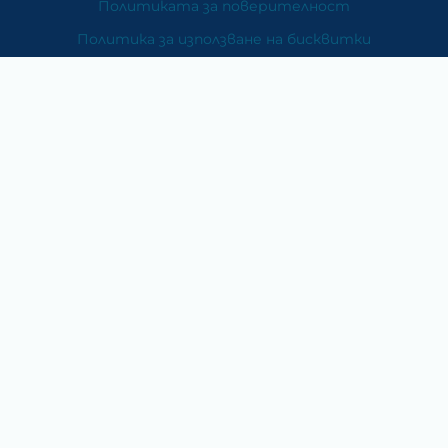
Политиката за поверителност
Политика за използване на бисквитки
При възникване на спор, свързан с покупка онлайн,
можете да ползвате сайта ОРС
Вашите права
Отказ от сделка
За Нас
Карта на сайта
Контакти
Категории
Храни и хранителни добавки
Козметика
Хигиена и защита
Перилни и почистващи препарати