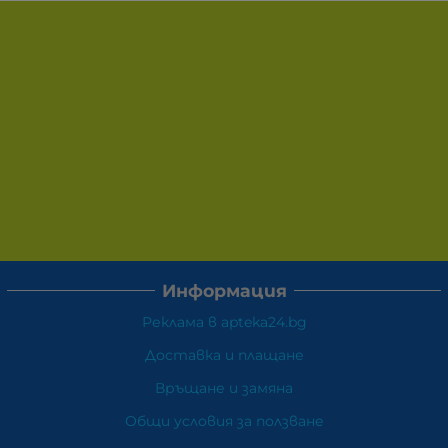
Информация
Реклама в apteka24.bg
Доставка и плащане
Връщане и замяна
Общи условия за ползване