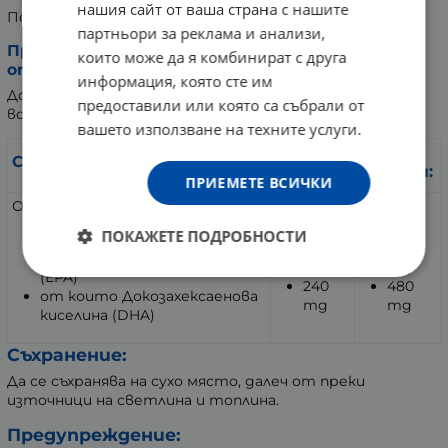
нашия сайт от ваша страна с нашите
По 2 капсули дневно.
партньори за реклама и анализи,
При рядък прием на риба или по предписание
които може да я комбинират с друга
от диетолог:
информация, която сте им
До 2 пъти x 2 капсули дневно, приети с достатъчно
предоставили или която са събрали от
вода.
вашето използване на техните услуги.
За 2
За 4
Съставки:
капсули:
капсули:
ПРИЕМЕТЕ ВСИЧКИ
Омега-3 мастни киселини
2000 mg
4000 mg
ПОКАЖЕТЕ ПОДРОБНОСТИ
от които
360
720
Ейкозапентаенова киселина
mg
mg
(EPA)
240
480
от които Докозахексаенова
mg
mg
киселина (DHA)
Съхранение:
Да се съхранява на сухо място, далеч от преки
източници на светлина и топлина.
Предупреждение: