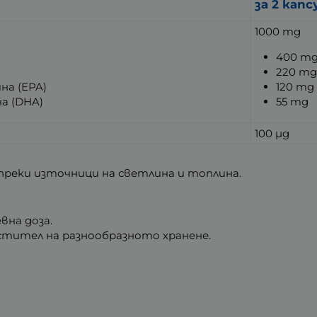
за 2 капс
1000 mg
400 m
220 m
на (EPA)
120 mg
а (DHA)
55 mg
100 µg
т преки източници на светлина и топлина.
вна доза.
стител на разнообразното хранене.