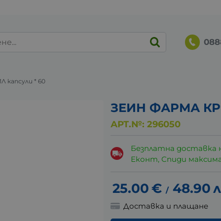
088
 капсули * 60
ЗЕИН ФАРМА КРИ
АРТ.№:
296050
Безплатна доставка 
Еконт, Спиди максималн
25.00
€
48.90
л
/
Доставка и плащане