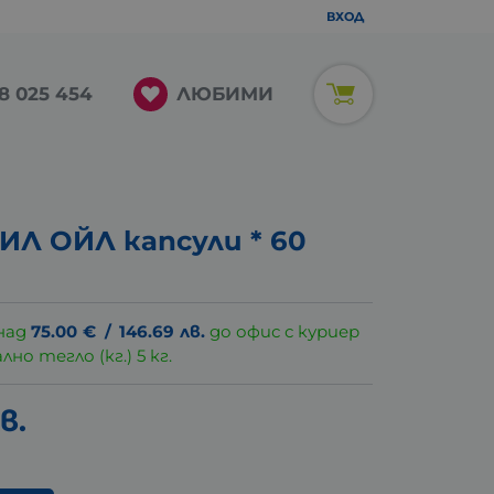
ВХОД
ЛЮБИМИ
8 025 454
Л ОЙЛ капсули * 60
над
75.00
€
/
146.69
лв.
до офис с куриер
о тегло (кг.) 5 кг.
в.