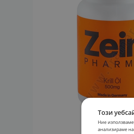
Този уебса
Ние използваме
анализираме на