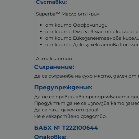
Съставки:
Superba™ Масло от Крил
от които Фосфолипиди
от които Омега-3 мастни кислеини
от които Ейкозапентаенова кисели
от които Докозахексаенова киселин
Астаксантин
Съхранение:
Да се съхранява на сухо място, далеч о
Предупреждение:
Да не се превишава препоръчваната дне
Продуктът да не се използва като заме
Да се пази далеч от деца!
Не е лекарствено средство.
БАБХ № Т222100644
Опаковка: