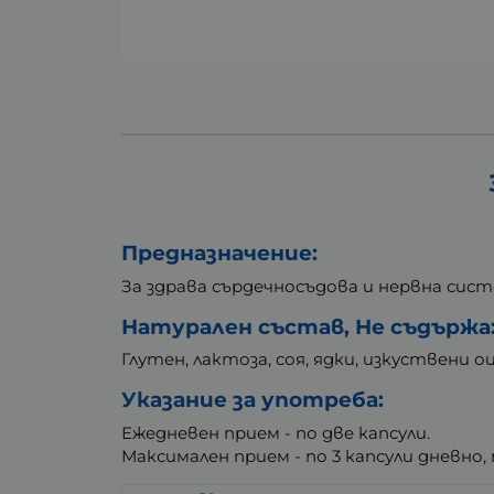
Предназначение:
За здрава сърдечносъдова и нервна сист
Натурален състав, Не съдържа
Глутен, лактоза, соя, ядки, изкуствени
Указание за употреба:
Ежедневен прием - по две капсули.
Максимален прием - по 3 капсули дневно