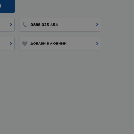
И
0888 025 454
ДОБАВИ В ЛЮБИМИ