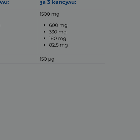
ули:
за 3 капсули:
1500 mg
g
600 mg
g
330 mg
180 mg
82.5 mg
150 µg