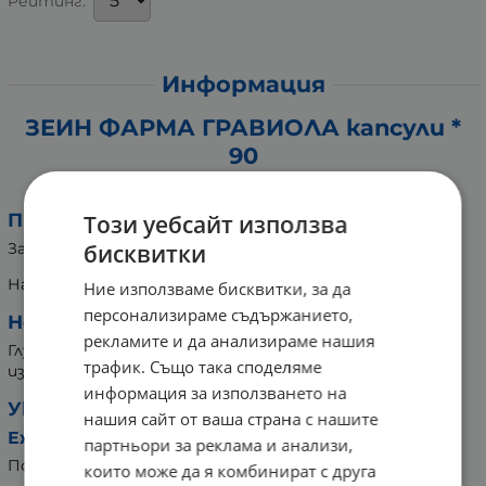
Рейтинг:
Информация
ЗЕИН ФАРМА ГРАВИОЛА капсули *
90
Хранителна добавка
Предназначение:
Този уебсайт използва
бисквитки
За силна и здрава имунна и нервна система.
Натурален състав.
Ние използваме бисквитки, за да
персонализираме съдържанието,
Не съдържа:
рекламите и да анализираме нашия
Глутен, лактоза, соя, изкуствени оцветители,
трафик. Също така споделяме
изкуствени овкусители, консерванти или ГМО.
информация за използването на
Указание за употреба:
нашия сайт от ваша страна с нашите
Ежедневен прием:
партньори за реклама и анализи,
По 2 капсули.
които може да я комбинират с друга