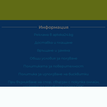
Информация
Реклама в apteka24.bg
Доставка и плащане
Връщане и замяна
Общи условия за ползване
Политиката за поверителност
Политика за използване на бисквитки
При възникване на спор, свързан с покупка онлайн,
можете да ползвате сайта ОРС
Вашите права
Отказ от сделка