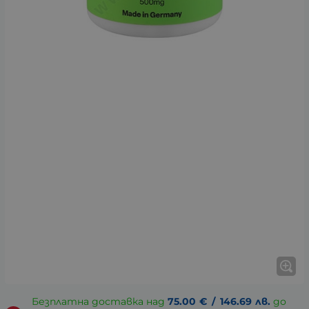
Безплатна доставка над
75.00
€
/
146.69
лв.
до