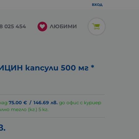
ВХОД
ЛЮБИМИ
8 025 454
ЦИН капсули 500 мг *
над
75.00
€
/
146.69
лв.
до офис с куриер
о тегло (кг.) 5 кг.
в.