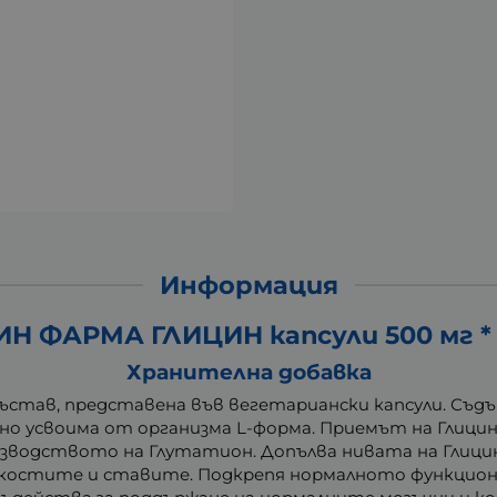
Информация
ИН ФАРМА ГЛИЦИН капсули 500 мг * 
Хранителна добавка
състав, представена във вегетариански капсули. Съ
сно усвоима от организма L-форма. Приемът на Глици
зводството на Глутатион. Допълва нивата на Глицин
 костите и ставите. Подкрепя нормалното функциони