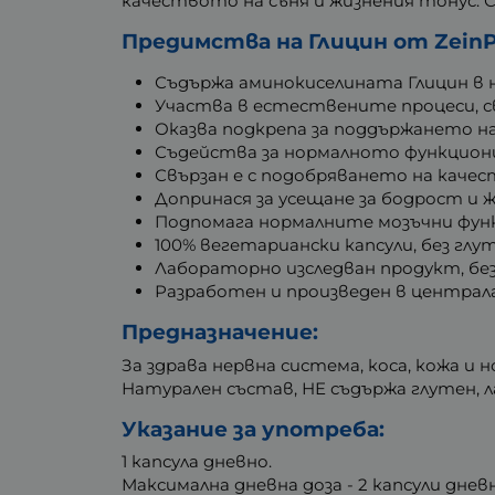
качеството на съня и жизнения тонус. 
Предимства на Глицин от Zein
Съдържа аминокиселината Глицин в 
Участва в естествените процеси, с
Оказва подкрепа за поддържането н
Съдейства за нормалното функцион
Свързан е с подобряването на каче
Допринася за усещане за бодрост и 
Подпомага нормалните мозъчни фун
100% вегетариански капсули, без глу
Лабораторно изследван продукт, бе
Разработен и произведен в централ
Предназначение:
За здрава нервна система, коса, кожа и 
Натурален състав, НЕ съдържа глутен, л
Указание за употреба:
1 капсула дневно.
Максимална дневна доза - 2 капсули дне