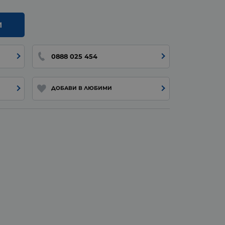
И
0888 025 454
ДОБАВИ В ЛЮБИМИ