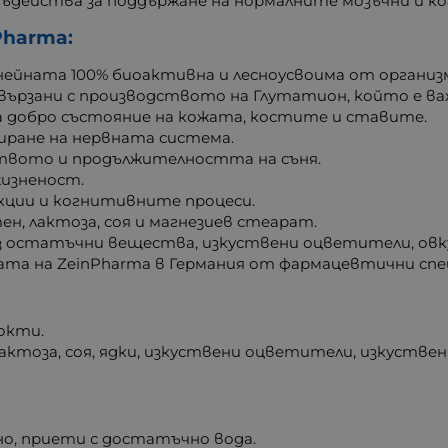
Съдейства за поддържане на нормалните мозъчни и к
Pharma:
нейната 100% биоактивна и лесноусвоима от организ
вързани с производството на Глутатион, който е важ
а добро състояние на кожата, костите и ставите.
иране на нервната система.
ството и продължителността на съня.
жизненост.
кции и когнитивните процеси.
тен, лактоза, соя и магнезиев стеарат.
з остатъчни вещества, изкуствени оцветители, овк
ата на ZeinPharma в Германия от фармацевтични спе
нокти.
актоза, соя, ядки, изкуствени оцветители, изкустве
вно, приети с достатъчно вода.