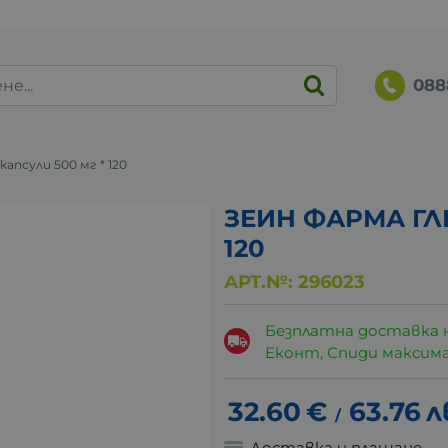
088
псули 500 мг * 120
ЗЕИН ФАРМА ГЛИ
120
АРТ.№:
296023
Безплатна доставка 
Еконт, Спиди максималн
32.60
€
63.76
л
/
Доставка и плащане