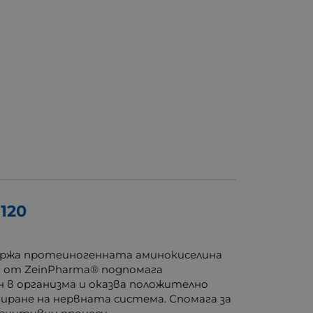
120
държа протеиногенната аминокиселина
н от ZeinPharma® подпомага
 в организма и оказва положително
ране на нервната система. Спомага за