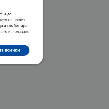
е и да
нето на нашия
 да я комбинират
ашето използване
ТЕ ВСИЧКИ