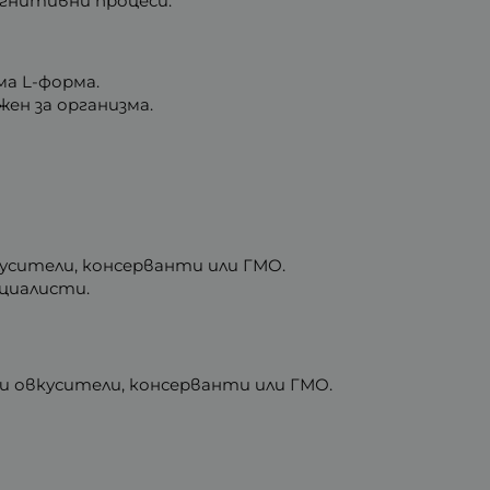
огнитивни процеси.
ма L-форма.
ен за организма.
усители, консерванти или ГМО.
циалисти.
ни овкусители, консерванти или ГМО.