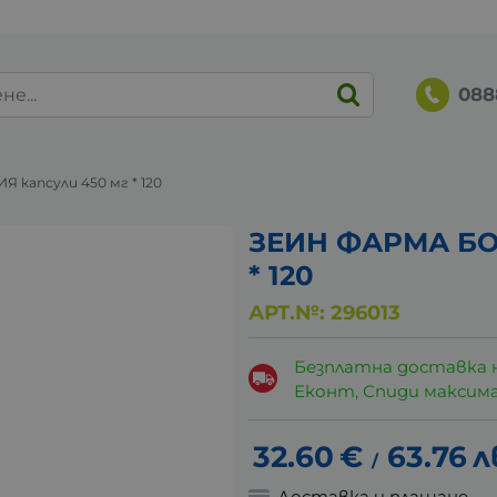
088
капсули 450 мг * 120
ЗЕИН ФАРМА БО
* 120
АРТ.№:
296013
Безплатна доставка 
Еконт, Спиди максималн
32.60
€
63.76
л
/
Доставка и плащане