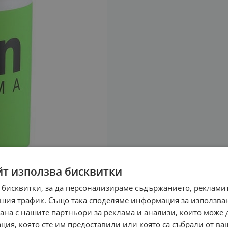
йт използва бисквитки
 бисквитки, за да персонализираме съдържанието, рекламит
шия трафик. Също така споделяме информация за използва
рана с нашите партньори за реклама и анализи, които може
ция, която сте им предоставили или която са събрали от в