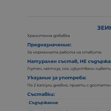
ЗЕИН
Хранителна добавка
Предназначение:
За нормалната работа на ставите.
Натурален състав, НЕ съдържа
Глутен, лактоза, соя, изкуствени оцве
Указание за употреба:
По 2 капсули дневно, приети с достатъч
Съставки:
Съдържание