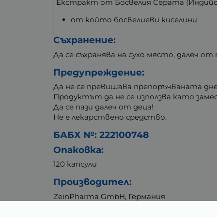
Екстракт от Босвелия Серата (Индийс
от който босвелиеви киселини
Съхранение:
Да се съхранява на сухо място, далеч о
Предупреждение:
Да не се превишава препоръчваната дне
Продуктът да не се използва като заме
Да се пази далеч от деца!
Не е лекарствено средство.
БАБХ №: 222100748
Опаковка:
120 капсули
Производител:
ZeinPharma GmbH, Германия