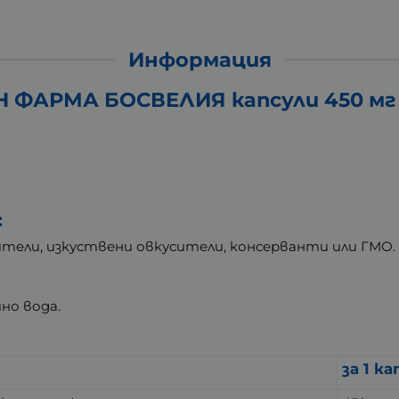
Информация
 ФАРМА БОСВЕЛИЯ капсули 450 мг *
:
тители, изкуствени овкусители, консерванти или ГМО.
но вода.
за 1 ка