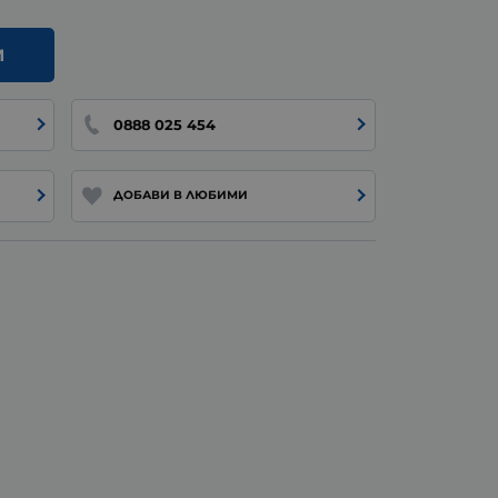
И
0888 025 454
ДОБАВИ В ЛЮБИМИ