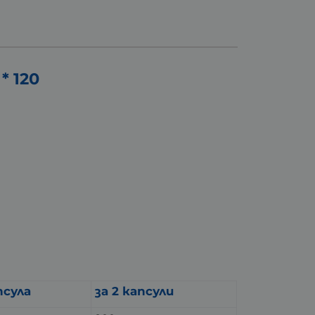
 120
псула
за 2 капсули