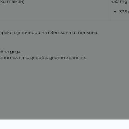
ки тамян)
450 mg
37.5
т преки източници на светлина и топлина.
вна доза.
стител на разнообразното хранене.