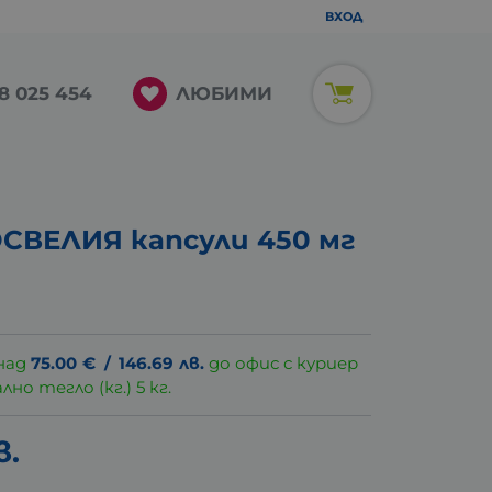
ВХОД
ЛЮБИМИ
8 025 454
СВЕЛИЯ капсули 450 мг
над
75.00
€
/
146.69
лв.
до офис с куриер
о тегло (кг.) 5 кг.
в.