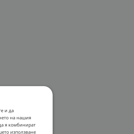
е и да
нето на нашия
 да я комбинират
ашето използване