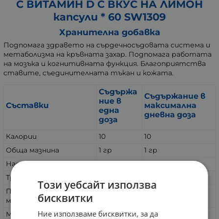
С ВИТАМИН D С ВКУС НА ЛИМОН
капсули * 60 SW1309
Хранителна добавка
Подпомага здравето на сърдечносъдовата система и
метаболизма на кръвната захар. Подпомага работата
на мозъка и когнитивната функция. Благоприятства
ставите, съединителната тъкан и кожата.
Съдържа
Съдържание в
ние в
Съставки
максимална
една
дневна доза
доза
Калории
10
10
Обща мазнина
1 гр
1 гр
Наситени мазнини
500 мг
500 мг
Транс мазнини
0 гр
0 гр
Този уебсайт използва
Полиненаситени
бисквитки
500 мг
500 мг
мазнини
Ние използваме бисквитки, за да
Мононенаситени
0 гр
0 гр