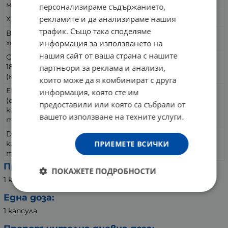
мазнини
персонализираме съдържанието,
рекламите и да анализираме нашия
Холестерол
5 мг
5 мг
трафик. Също така споделяме
Витамин D3 (като
25 мкг
25 мкг
информация за използването на
холекалциферол)
нашия сайт от ваша страна с нашите
Омега-3 Рибено масло
18/12 (без ГМО)
1 000 мг
1 000 мг
партньори за реклама и анализи,
(менхаден)
които може да я комбинират с друга
EPA
информация, която сте им
(ейкозапентаенова
предоставили или която са събрали от
180 мг
180 мг
киселина) като
вашето използване на техните услуги.
триглицерид (TG)
DHA (докозахексаенова
ПРИЕМЕТЕ ВСИЧКИ
киселина) като
120 мг
120 мг
триглицерид (TG)
Приемайте по:
ПОКАЖЕТЕ ПОДРОБНОСТИ
1 капсула веднъж на ден с вода.
Една доза:
1 капсула