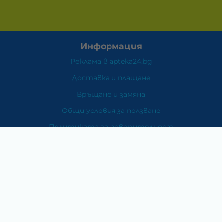
Информация
Реклама в apteka24.bg
Доставка и плащане
Връщане и замяна
Общи условия за ползване
Политиката за поверителност
Политика за използване на бисквитки
При възникване на спор, свързан с покупка онлайн,
можете да ползвате сайта ОРС
Вашите права
Отказ от сделка
За Нас