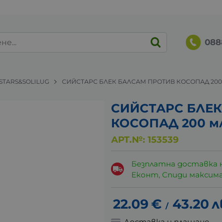
088
STARS&SOLILUG
СИЙСТАРС БЛЕК БАЛСАМ ПРОТИВ КОСОПАД 200
СИЙСТАРС БЛЕ
КОСОПАД 200 м
АРТ.№:
153539
Безплатна доставка 
Еконт, Спиди максималн
22.09
€
43.20
л
/
Доставка и плащане