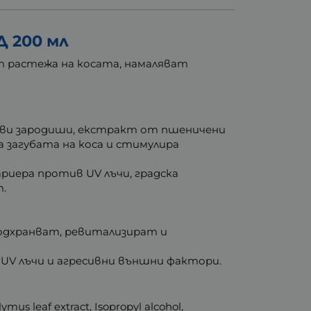
 200 мл
т растежа на косата, намаляват
ви зародиши, екстракт от пшеничени
а загубата на коса и стимулира
ариера против UV лъчи, градска
т.
одхранват, ревитализират и
, UV лъчи и агресивни външни фактори.
us leaf extract, Isopropyl alcohol,