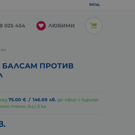
ВХОД
ЛЮБИМИ
8 025 454
 мл
К БАЛСАМ ПРОТИВ
л
над
75.00
€
/
146.69
лв.
до офис с куриер
о тегло (кг.) 5 кг.
в.