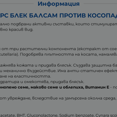
Информация
РС БЛЕК БАЛСАМ ПРОТИВ КОСОПАД
циално подбрани активни съставки, които стимулира
вно красив вид.
я от три растителни компонента (екстракт от сое
utellaria). Подобрява плътността на косата, намаляв
влажнява кожата и придава блясък. Създава защитна б
о и механично въздействие. Има анти-статичен ефек
ване на еластичността.
идратира и омекотява, придава блясък.
онопено семе, маково семе и облепиха, Витамин Е
- п
 от увреждане, вследствие на замърсена околна среда
cetate, BHT, Gluconolactone, Sodium benzoate, Cynara scolym