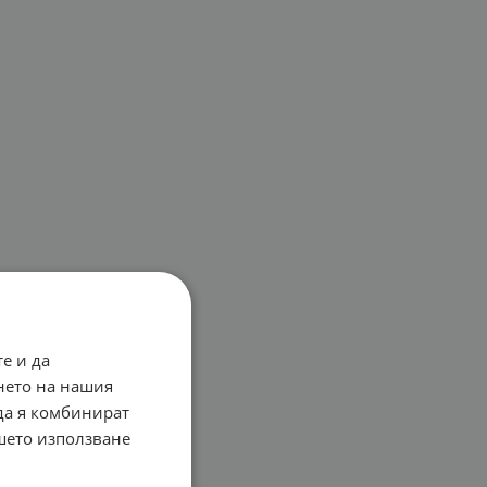
е и да
нето на нашия
 да я комбинират
ашето използване