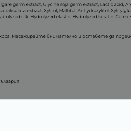
vulgare germ extract, Glycine soja germ extract, Lactic acid, A
naliculata extract, Xylitol, Maltitol, Anhydroxylitol, Xylityl
drolyzed silk, Hydrolyzed elastin, Hydrolyzed keratin, Ceteary
коса. Масажирайте внимателно и оставете да подейс
България
Характеристики
0.25