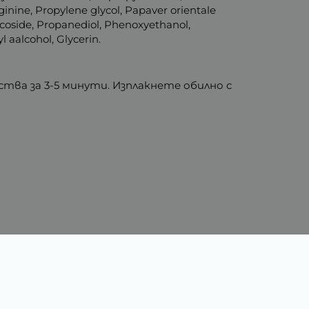
rginine, Propylene glycol, Papaver orientale
glucoside, Propanediol, Phenoxyethanol,
l aalcohol, Glycerin.
тва за 3-5 минути. Изплакнете обилно с