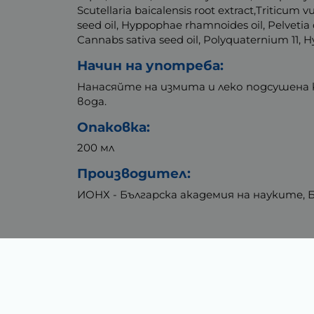
Scutellaria baicalensis root extract,Triticum 
seed oil, Hyppophae rhamnoides oil, Pelvetia ca
Cannabs sativa seed oil, Polyquaternium 11, Hy
Начин на употреба:
Нанасяйте на измита и леко подсушена 
вода.
Опаковка:
200 мл
Производител:
ИОНХ - Българска академия на науките, 
Тегло (кг.)