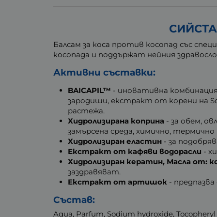
СИЙСТА
Балсам за коса против косопад със спе
косопада и поддържат нейния здравосло
Активни съставки:
BAICAPIL™
- иновативна комбинаци
зародиши, екстракт от корени на Sc
растежа.
Хидролизирана коприна
- за обем, о
замърсена среда, химично, термичн
Хидролизиран еластин
- за подобря
Екстракт от кафяви водорасли
- х
Хидролизиран кератин, Масла от: к
заздравяват.
Екстракт от артишок
- предпазва
Състав:
Aqua, Parfum, Sodium hydroxide, Tocopheryl a