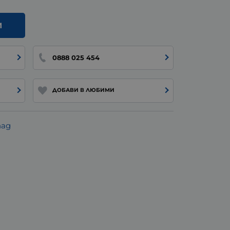
И
0888 025 454
ДОБАВИ В ЛЮБИМИ
пад