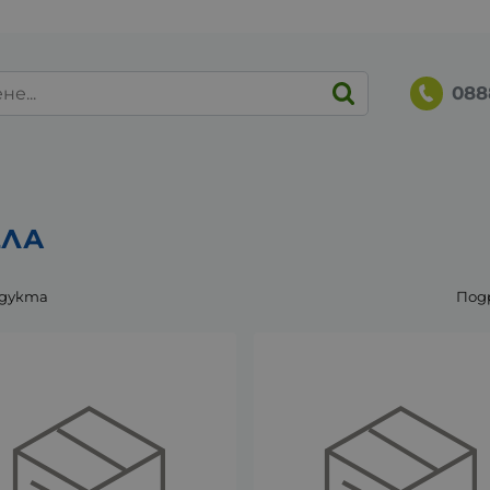
088
ЕЛА
одукта
Под