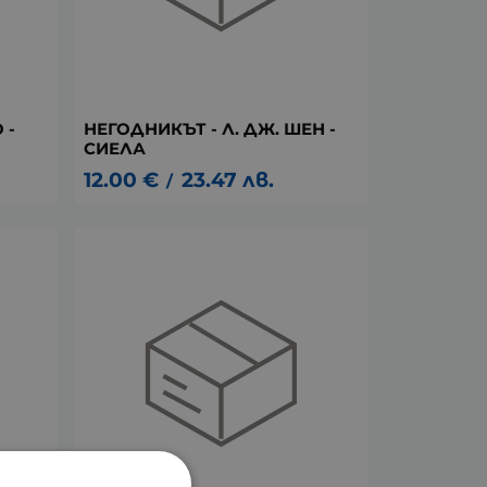
 -
НЕГОДНИКЪТ - Л. ДЖ. ШЕН -
СИЕЛА
12.00
€
23.47
лв.
/