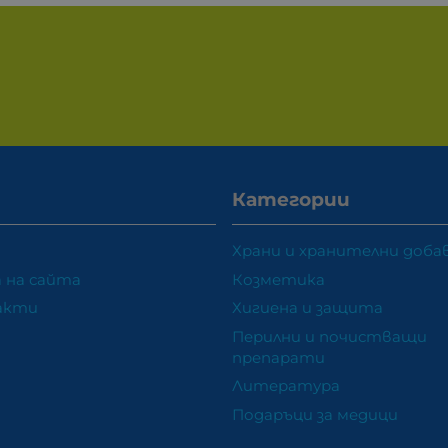
Категории
Храни и хранителни доба
 на сайта
Козметика
акти
Хигиена и защита
Перилни и почистващи
препарати
Литература
Подаръци за медици