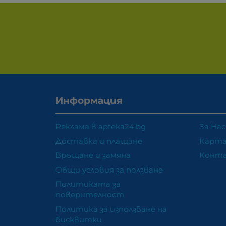
Информация
Реклама в apteka24.bg
За Нас
Доставка и плащане
Карта
Връщане и замяна
Конт
Общи условия за ползване
Политиката за
поверителност
Политика за използване на
бисквитки