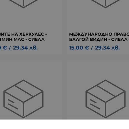
ИТЕ НА ХЕРКУЛЕС -
МЕЖДУНАРОДНО ПРАВО
МИН МАС - СИЕЛА
БЛАГОЙ ВИДИН - СИЕЛА
0
€
29.34
лв.
15.00
€
29.34
лв.
/
/