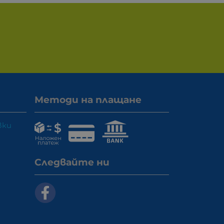
Методи на плащане
вки
Следвайте ни