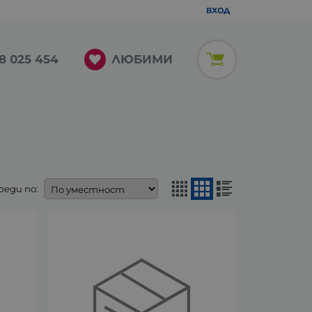
ВХОД
ЛЮБИМИ
8 025 454
реди по: