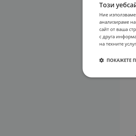
Този уебса
Ние използваме
ДОМ 
КРЕЙ
анализираме на
сайт от ваша ст
14.0
с друга информа
на техните услуг
ПОКАЖЕТЕ 