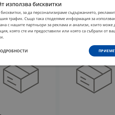
йт използва бисквитки
 бисквитки, за да персонализираме съдържанието, рекламит
НА СОЛ И ТЪГА - ЕРИН
КАЛО ЗМЕЯ 2 - ЧУДОВИ
Г - СИЕЛА
КАТО МЕН - МИЛЕН ХАЛЬ
шия трафик. Също така споделяме информация за използва
СИЕЛА
рана с нашите партньори за реклама и анализи, които може
0
€
27.38
лв.
/
9.00
€
17.60
лв.
/
ция, която сте им предоставили или която са събрали от в
и.
ПОДРОБНОСТИ
ПРИЕМЕ