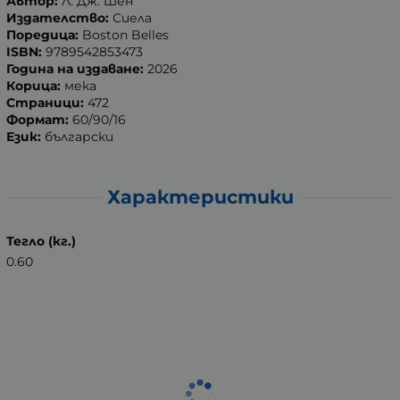
Автор:
Л. Дж. Шен
Издателство:
Сиела
Поредица:
Boston Belles
ISBN:
9789542853473
Година на издаване:
2026
Корица:
мека
Страници:
472
Формат:
60/90/16
Език:
български
Характеристики
Тегло (кг.)
0.60