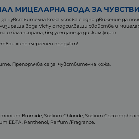
АЛ МИЦЕЛАРНА ВОДА ЗА ЧУВСТВИ
 за чувствителна кожа успява с едно движение да по
изираща вода Vichy с подсилващи свойства и мицела
а и балансирана, без усещане за дискомфорт.
тван хипоалергенен продукт!
ите. Препоръчва се за чувствителна кожа.
rtrimonium Bromide, Sodium Chloride, Sodium Cocoamphoace
dium EDTA, Panthenol, Parfum /Fragrance.