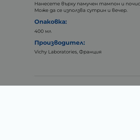
Нанесете върху памучен тампон и почи
Може да се използва сутрин и вечер.
Опаковка:
400 мл
Производител:
Vichy Laboratories, Франция
Тегло (кг.)