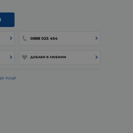
И
0888 025 454
ДОБАВИ В ЛЮБИМИ
а лице