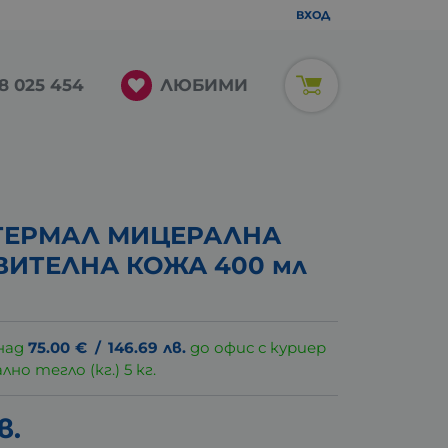
ВХОД
ЛЮБИМИ
8 025 454
ТЕРМАЛ МИЦЕРАЛНА
ВИТЕЛНА КОЖА 400 мл
над
75.00
€
/
146.69
лв.
до офис с куриер
о тегло (кг.) 5 кг.
в.