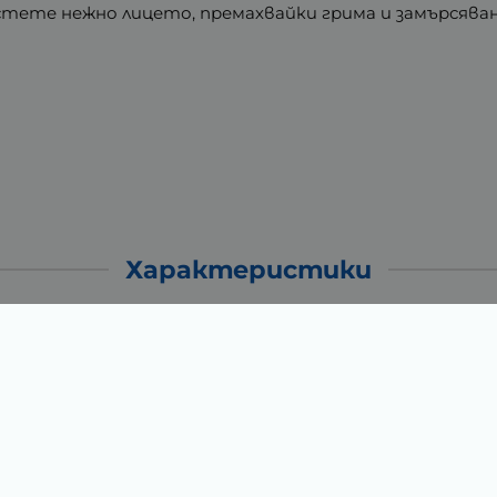
стете нежно лицето, премахвайки грима и замърсява
Характеристики
0.45