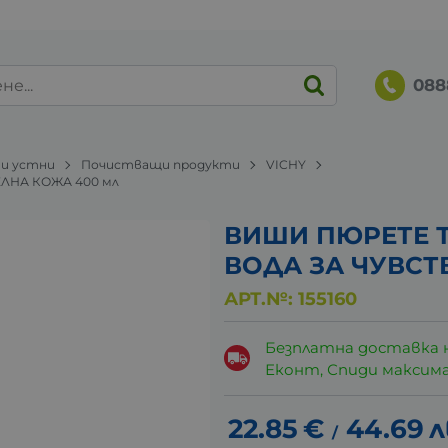
088
 и устни
Почистващи продукти
VICHY
ЛНА КОЖА 400 мл
ВИШИ ПЮРЕТЕ 
ВОДА ЗА ЧУВСТ
АРТ.№:
155160
Безплатна доставка 
Еконт, Спиди максималн
22.85
€
44.69
л
/