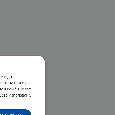
е и да
нето на нашия
 да я комбинират
ашето използване
ТЕ ВСИЧКИ