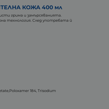
ТЕЛНА КОЖА 400 мл
чисти грима и замърсяванията.
рна технология. След употребата й
tate,Poloxamer 184, Trisodium