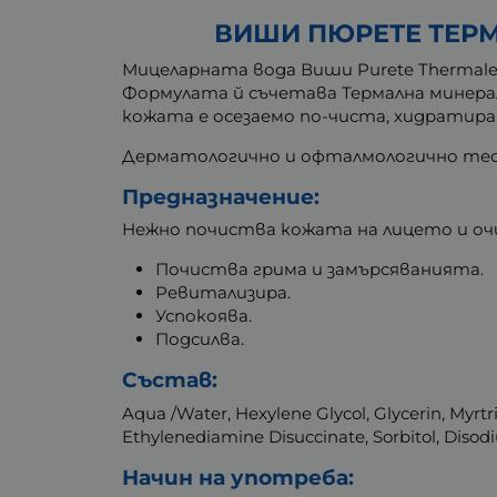
ВИШИ ПЮРЕТЕ ТЕРМ
Мицеларната вода Виши Purete Thermale
Формулата й съчетава Термална минерал
кожата е осезаемо по-чиста, хидратиран
Дерматологично и офталмологично тес
Предназначение:
Нежно почиства кожата на лицето и оч
Почиства грима и замърсяванията.
Ревитализира.
Успокоява.
Подсилва.
Състав:
Aqua /Water, Hexylene Glycol, Glycerin, My
Ethylenediamine Disuccinate, Sorbitol, Diso
Начин на употреба: