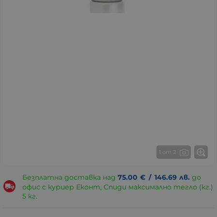
1 от 2
Безплатна доставка над
75.00
€
/
146.69
лв.
до
офис с куриер Еконт, Спиди максимално тегло (кг.)
5 кг.