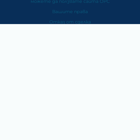
можете да ползвате сайта ОРС
Вашите права
Отказ от сделка
За Нас
Карта на сайта
Контакти
Категории
Храни и хранителни добавки
Козметика
Хигиена и защита
Перилни и почистващи препарати
Литература
Подаръци за медици