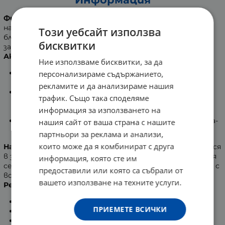
Фитомер Успокояваща маска комфорт
освежава и
налага пълен комфорт за кожата. Съдейства за
Този уебсайт използва
блестящ и по- равномерен тен и намалява
бисквитки
зачервяванията.
Активни съставки:
Ние използваме бисквитки, за да
Водорасло Коралина
- облекчава кожата и налага
персонализираме съдържанието,
съдосвиващ ефект.
рекламите и да анализираме нашия
Морска вода
- възпрепятства развитието на
трафик. Също така споделяме
възпалителни процеси. Балансира и понижава
информация за използването на
усещането за парене.
Вода от цистус
- подпомага отделянето на бета-
нашия сайт от ваша страна с нашите
ендорфини.
партньори за реклама и анализи,
които може да я комбинират с друга
Начин на приложение:
Желаното количество се нанася
в зоната на лицето, като се избягват очите. Оставя
информация, която сте им
се да подейства за 10 минути, след което се изплаква с
предоставили или която са събрали от
вода.
вашето използване на техните услуги.
Резултати:
кожата подобрява комфорта си - 96%;
ПРИЕМЕТЕ ВСИЧКИ
остава видимо тонизирана - 86%;
намалява чувството за опънатост - 82%.