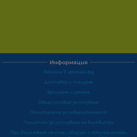
Информация
Реклама в apteka24.bg
Доставка и плащане
Връщане и замяна
Общи условия за ползване
Политиката за поверителност
Политика за използване на бисквитки
При възникване на спор, свързан с покупка онлайн,