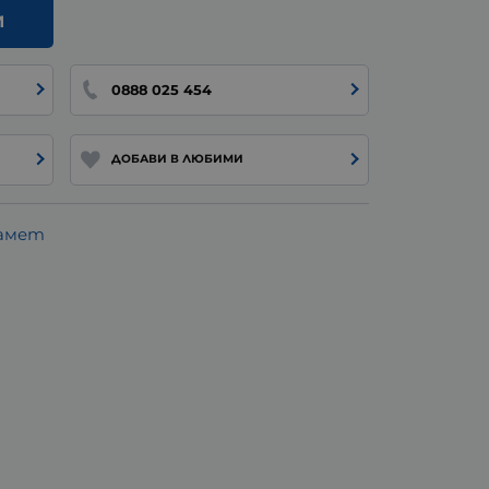
И
0888 025 454
ДОБАВИ В ЛЮБИМИ
памет