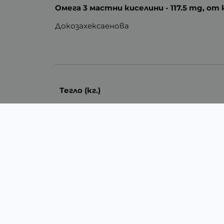
Омега 3 мастни киселини - 117.5 mg, от
Докозахексаенова
Тегло (кг.)