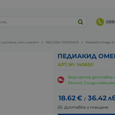
088
 система, сън и памет
INELDEA / PEDIAKID
Pediakid omega 3 
ПЕДИАКИД ОМЕГА
АРТ.№:
140850
Безплатна доставка 
Еконт, Спиди максималн
18.62
€
36.42
лв
/
Доставка и плащане