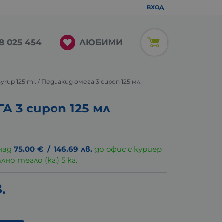
ВХОД
ЛЮБИМИ
8 025 454
syrup 125 ml. / Педиакид омега 3 сироп 125 мл.
 3 сироп 125 мл
над
75.00
€
/
146.69
лв.
до офис с куриер
о тегло (кг.) 5 кг.
.