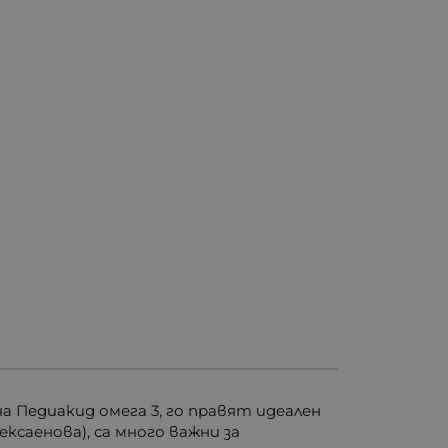
 Педиакид омега 3, го правят идеален
саенова), са много важни за