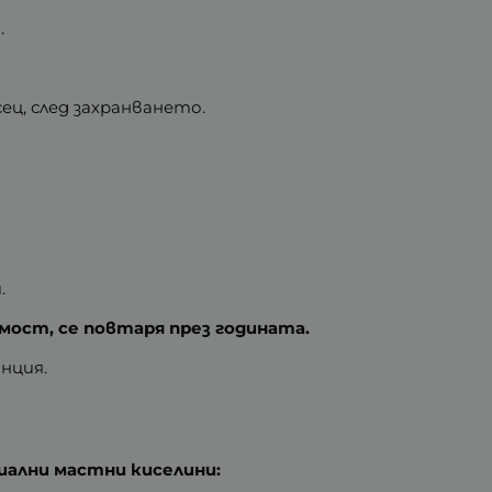
.
ц, след захранването.
.
имост, се повтаря през годината.
анция.
циални мастни киселини: