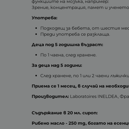
функциите на мозъка, например:
Зрение, концентрация, памет и ученето
Употреба:
Подходящ за бебета, от шестия месе
Преди употреба се разклаща.
Деца под 5 годишна възраст:
По 1 чаена, след хранене.
За деца над 5 години:
След хранене, по 1 или 2 чаени лъжички
Приема се 1 месец, в случай на необход
Производител:
Laboratoires INELDEA, Фр
Съдържание в 20 мл. сироп:
Рибено масло - 250 mg, богато на есен