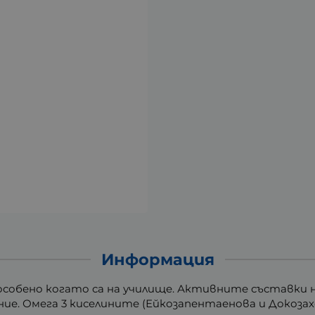
Информация
обено когато са на училище. Активните съставки на
е. Омега 3 киселините (Ейкозапентаенова и Докозахек