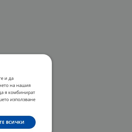
е и да
нето на нашия
 да я комбинират
ашето използване
ТЕ ВСИЧКИ