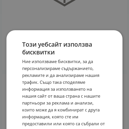
Този уебсайт използва
ЧИА СЕМЕНА 200 гр. ПЪТ КЪМ ЗДРАВЕ
бисквитки
3.41
€
6.67
лв.
/
Ние използваме бисквитки, за да
КУПИ
персонализираме съдържанието,
рекламите и да анализираме нашия
трафик. Също така споделяме
информация за използването на
нашия сайт от ваша страна с нашите
партньори за реклама и анализи,
които може да я комбинират с друга
информация, която сте им
предоставили или която са събрали от