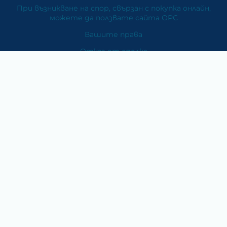
При възникване на спор, свързан с покупка онлайн,
можете да ползвате сайта ОРС
Вашите права
Отказ от сделка
За Нас
Карта на сайта
Контакти
Категории
Храни и хранителни добавки
Козметика
Хигиена и защита
Перилни и почистващи препарати
Литература
Подаръци за медици