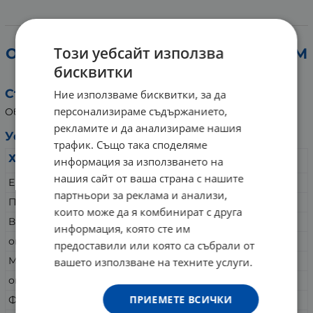
Информация
Този уебсайт използва
ОВЕСЕНИ ЯДКИ ФИНИ 250 г ПЪТ КЪМ
бисквитки
ЗДРАВЕ
Съставки:
Ние използваме бисквитки, за да
персонализираме съдържанието,
Овесени ядки.
рекламите и да анализираме нашия
Условия за съхранение:
трафик. Също така споделяме
Хранителна стойност
за 100 грама
информация за използването на
нашия сайт от ваша страна с нашите
Енергийност
1532 kJ/363 kcal
партньори за реклама и анализи,
Протеин
13 грама
които може да я комбинират с друга
Въглехидрати
60 грама
информация, която сте им
от които захари
1.8 грама
предоставили или която са събрали от
Мазнини
5.7 грама
вашето използване на техните услуги.
от които наситени
1.2 грама
ПРИЕМЕТЕ ВСИЧКИ
Фибри
10 грама