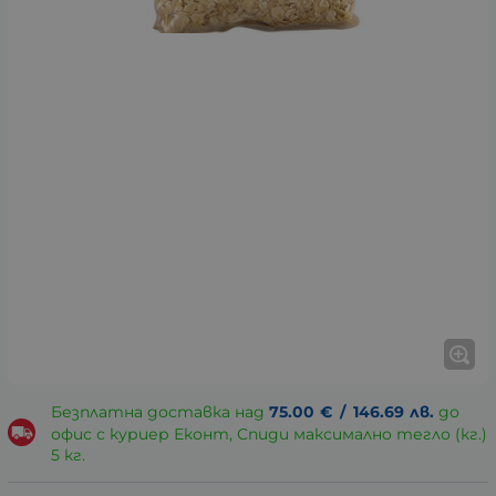
Безплатна доставка над
75.00
€
/
146.69
лв.
до
офис с куриер Еконт, Спиди максимално тегло (кг.)
5 кг.