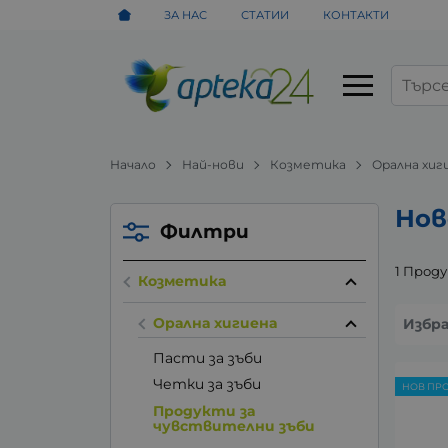
ЗА НАС
СТАТИИ
КОНТАКТИ
Начало
Най-нови
Козметика
Орална хиг
Нов
Филтри
1 Прод
Козметика
Орална хигиена
Избр
Пасти за зъби
Четки за зъби
НОВ ПР
Продукти за
чувствителни зъби