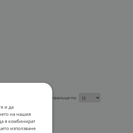
На страница по:
е и да
нето на нашия
 да я комбинират
ашето използване