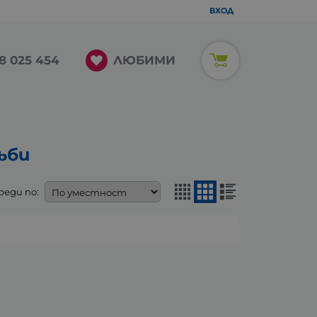
ВХОД
ЛЮБИМИ
8 025 454
ъби
реди по: