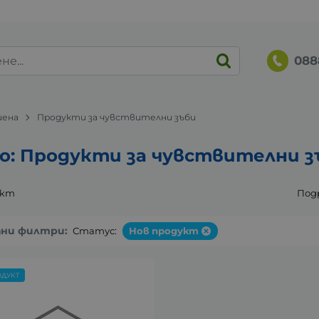
088
иена
Продукти за чувствителни зъби
о: Продукти за чувствителни з
укт
Под
ани филтри:
Статус:
Нов продукт
ОДУКТ