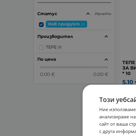
Статус
Изчисти
Нов продукт
(1)
Производител
TEPE
(1)
По цена
ТЕПЕ
ЗА В
* 10
0.00 €
0.00 €
5.10
Този уебса
Ние използваме
анализираме на
сайт от ваша ст
с друга информа