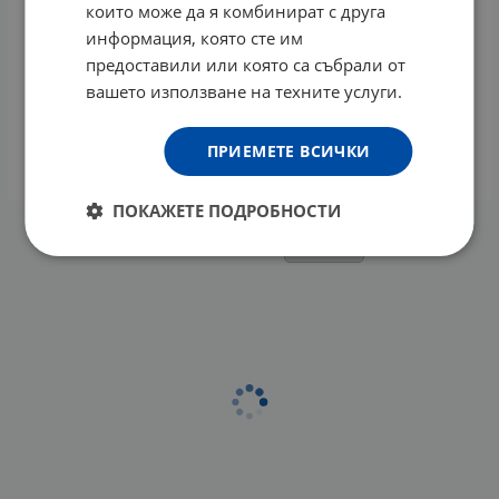
които може да я комбинират с друга
информация, която сте им
предоставили или която са събрали от
БИОСЕЛ КОЛАГЕН С ХИАЛУРОНОВА КИСЕЛИНА
вашето използване на техните услуги.
капсули 500 мг * 60
24.39
€
ПРИЕМЕТЕ ВСИЧКИ
КУПИ
ПОКАЖЕТЕ ПОДРОБНОСТИ
На страница по: