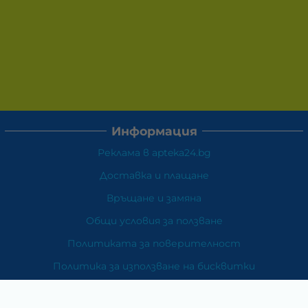
Информация
Реклама в apteka24.bg
Доставка и плащане
Връщане и замяна
Общи условия за ползване
Политиката за поверителност
Политика за използване на бисквитки
При възникване на спор, свързан с покупка онлайн,
можете да ползвате сайта ОРС