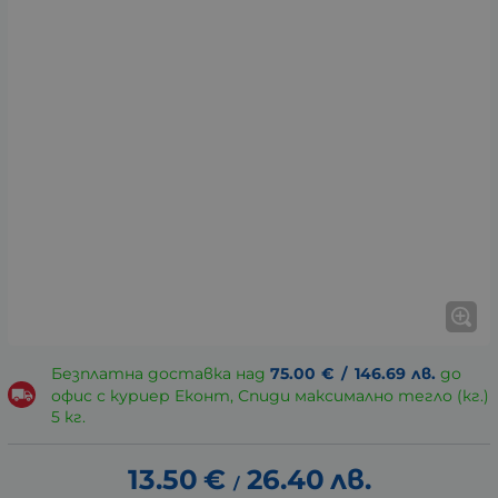
Безплатна доставка над
75.00
€
/
146.69
лв.
до
офис с куриер Еконт, Спиди максимално тегло (кг.)
5 кг.
13.50
€
26.40
лв.
/