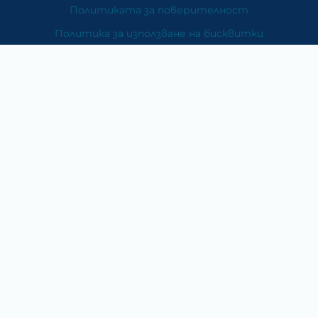
Политиката за поверителност
Политика за използване на бисквитки
При възникване на спор, свързан с покупка онлайн,
можете да ползвате сайта ОРС
Вашите права
Отказ от сделка
За Нас
Карта на сайта
Контакти
Категории
Храни и хранителни добавки
Козметика
Хигиена и защита
Перилни и почистващи препарати