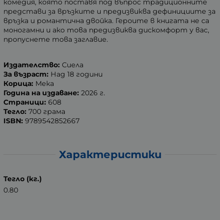
комедия, която поставя под въпрос традиционните
представи за връзките и предизвиква дефинициите за
връзка и романтична двойка. Героите в книгата не са
моногамни и ако това предизвиква дискомфорт у вас,
пропуснете това заглавие.
Издателство:
Сиела
За възраст:
Над 18 години
Корица:
Мека
Година на издаване:
2026 г.
Страници:
608
Тегло:
700 грама
ISBN:
9789542852667
Характеристики
Тегло (кг.)
0.80