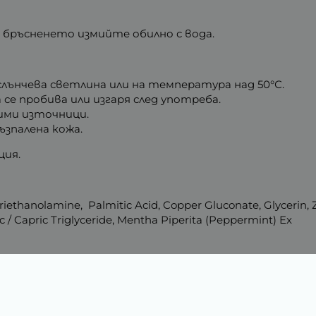
ед бръсненето измийте обилно с вода.
слънчева светлина или на температура над 50°С.
се пробива или изгаря след употреба.
лими източници.
ъзпалена кожа.
ция.
iethanolamine, Palmitic Acid, Copper Gluconate, Glycerin, Z
c / Capric Triglyceride, Mentha Piperita (Peppermint) Ex
Характеристики
0.22