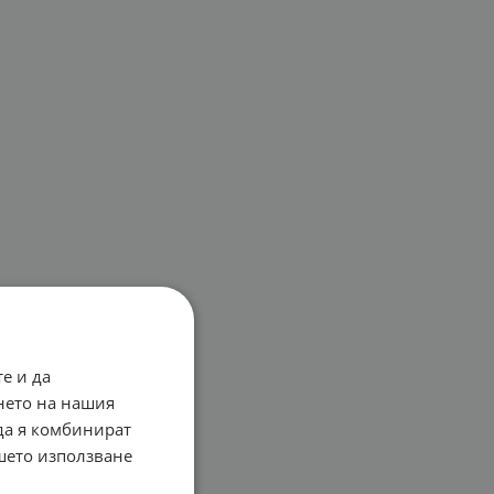
е и да
нето на нашия
 да я комбинират
ашето използване