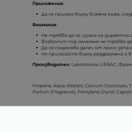
Приложение
:
Да се прилага върху влажна кожа, сл
Внимание
:
Не трябва да се излага на директна 
Флаконът под налягане не трябва да 
Да се съхранява далеч от лесно запа
Не прилагайте върху раздразнена и в
Производител
: Laboratoires LIERAC, Фран
Propane, Aqua (Water), Calcium Gluconate, Tr
Parfum (Fragrance), Pentylene Glycol, Capryli
Тегло (кг.)