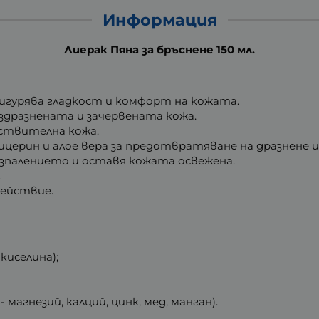
Информация
Лиерак Пяна за бръснене 150 мл.
сигурява гладкост и комфорт на кожата.
здразнената и зачервената кожа.
вствителна кожа.
лицерин и алое вера за предотвратяване на дразнене 
палението и оставя кожата освежена.
.
ействие.
киселина);
магнезий, калций, цинк, мед, манган).