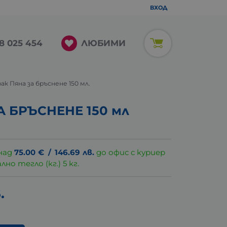
ВХОД
ЛЮБИМИ
8 025 454
рак Пяна за бръснене 150 мл.
 БРЪСНЕНЕ 150 мл
над
75.00
€
/
146.69
лв.
до офис с куриер
о тегло (кг.) 5 кг.
.