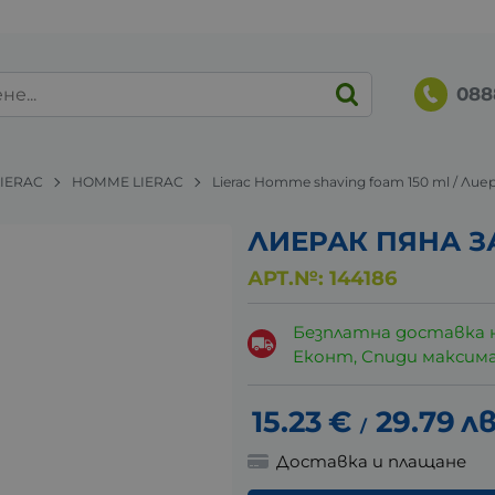
088
LIERAC
HOMME LIERAC
Lierac Homme shaving foam 150 ml / Лие
ЛИЕРАК ПЯНА ЗА
АРТ.№:
144186
Безплатна доставка 
Еконт, Спиди максималн
15.23
€
29.79
лв
/
Доставка и плащане