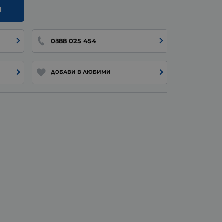
И
0888 025 454
ДОБАВИ В ЛЮБИМИ