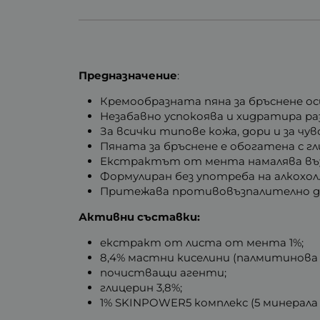
Предназначение
:
Кремообразната пяна за бръснене о
Незабавно успокоява и хидратира ра
За всички типове кожа, дори и за чу
Пяната за бръснене е обогатена с г
Екстрактът от мента намалява въз
Формулиран без употреба на алкохол
Притежава противовъзпалително д
Активни съставки:
екстракт от листа от мента 1%;
8,4% мастни киселини (палмитинова 
почистващи агенти;
глицерин 3,8%;
1% SKINPOWER5 комплекс (5 минерала - 