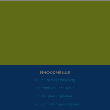
Информация
Реклама в apteka24.bg
Доставка и плащане
Връщане и замяна
Общи условия за ползване