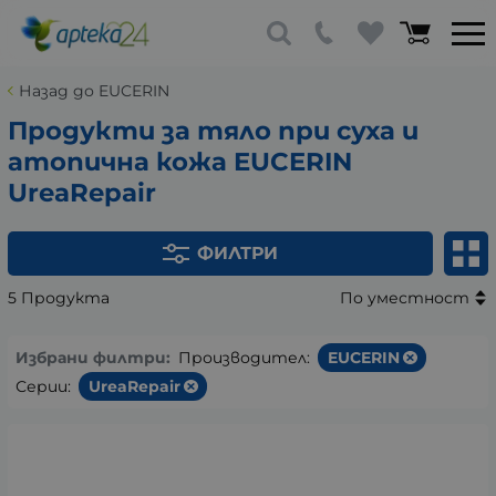
Назад до EUCERIN
Продукти за тяло при суха и
атопична кожа EUCERIN
UreaRepair
ФИЛТРИ
5 Продукта
По уместност
Избрани филтри:
Производител:
EUCERIN
Серии:
UreaRepair