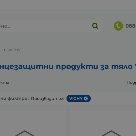
088
о
VICHY
нцезащитни продукти за тяло 
укта
Под
ани филтри:
Производител:
VICHY