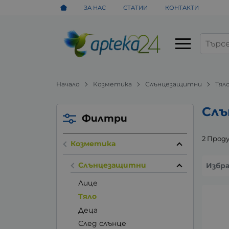
ЗА НАС
СТАТИИ
КОНТАКТИ
Начало
Козметика
Слънцезащитни
Tял
Слъ
Филтри
2 Прод
Козметика
Слънцезащитни
Избр
Лице
Tяло
Деца
След слънце