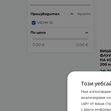
Производител
Изчисти
VICHY
(2)
По цена
0.00 €
0.00 €
ВИШИ
ФЛУИ
НА К
200 м
28.2
Този уебса
Ние използваме
анализираме на
сайт от ваша ст
с друга информа