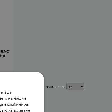
ТЯЛО
ЕНА
На страница по:
е и да
нето на нашия
 да я комбинират
ашето използване