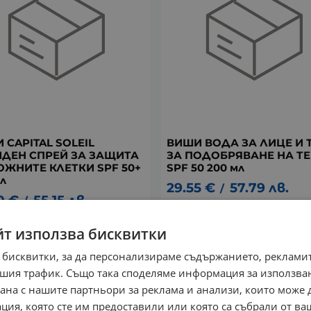
 CAPITAL SOLEIL
ВИШИ ВОДА ЗА ЛИЦЕ И 
ДЕН СПРЕЙ ЗА ЗАЩИТА
ЗА ПОДОБРЯВАНЕ НА Т
ОЖНИТЕ КЛЕТКИ SPF 50+
SPF 50 200 мл
л
29.55
€
57.79
лв.
/
0
€
55.15
лв.
/
йт използва бисквитки
 бисквитки, за да персонализираме съдържанието, рекламит
шия трафик. Също така споделяме информация за използва
рана с нашите партньори за реклама и анализи, които може
ция, която сте им предоставили или която са събрали от в