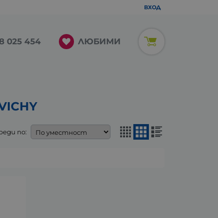
ВХОД
ЛЮБИМИ
8 025 454
VICHY
реди по: