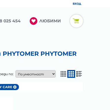
ВХОД
ЛЮБИМИ
8 025 454
и PHYTOMER PHYTOMER
реди по:
Y CARE