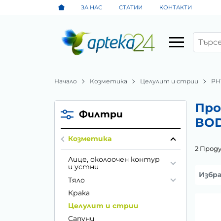
ЗА НАС
СТАТИИ
КОНТАКТИ
Начало
Козметика
Целулит и стрии
PH
Про
Филтри
BOD
Козметика
2 Прод
Лице, околоочен контур
и устни
Избр
Тяло
Крака
Целулит и стрии
Сапуни