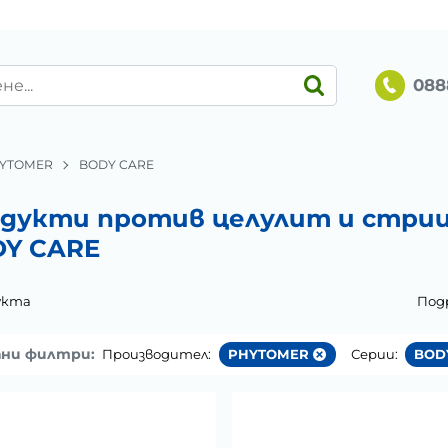
088
YTOMER
BODY CARE
дукти против целулит и стри
Y CARE
укта
Под
ани филтри:
Производител:
PHYTOMER
Серии:
BOD