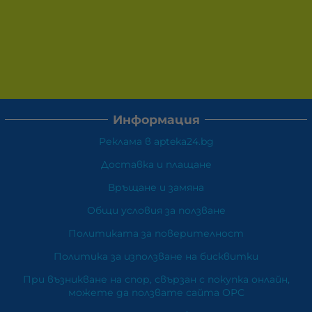
Информация
Реклама в apteka24.bg
Доставка и плащане
Връщане и замяна
Общи условия за ползване
Политиката за поверителност
Политика за използване на бисквитки
При възникване на спор, свързан с покупка онлайн,
можете да ползвате сайта ОРС