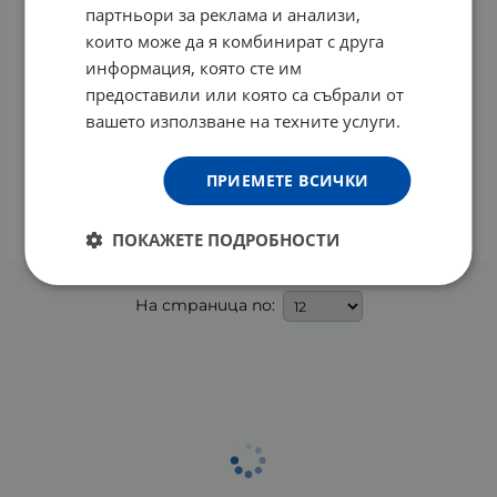
партньори за реклама и анализи,
които може да я комбинират с друга
информация, която сте им
предоставили или която са събрали от
вашето използване на техните услуги.
ЛЕККЕР ФИЙЛ ФЛОРАЛ НАТУРАЛЕН ДЕО СТИК
ЛАВАНДУЛА 40 г
ПРИЕМЕТЕ ВСИЧКИ
8.00
€
15.65
лв.
/
КУПИ
ПОКАЖЕТЕ ПОДРОБНОСТИ
На страница по: