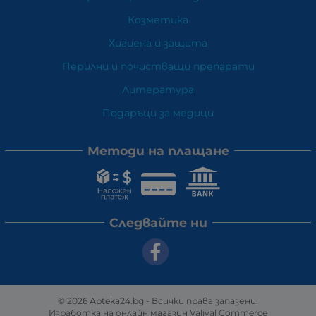
Козметика
Хигиена и защита
Перилни и почистващи препарати
Литература
Подаръци за медици
Методи на плащане
Следвайте ни
© 2026
Apteka24.bg
- Всички права запазени.
Изработка на онлайн магазин
Valival Commerce