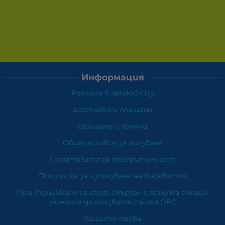
Информация
Реклама в apteka24.bg
Доставка и плащане
Връщане и замяна
Общи условия за ползване
Политиката за поверителност
Политика за използване на бисквитки
При възникване на спор, свързан с покупка онлайн,
можете да ползвате сайта ОРС
Вашите права