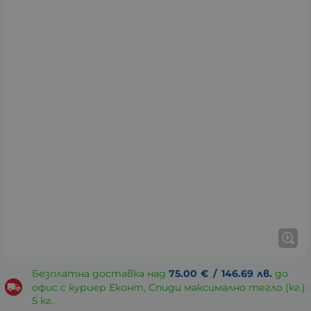
Безплатна доставка над
75.00
€
/
146.69
лв.
до
офис с куриер Еконт, Спиди максимално тегло (кг.)
5 кг.