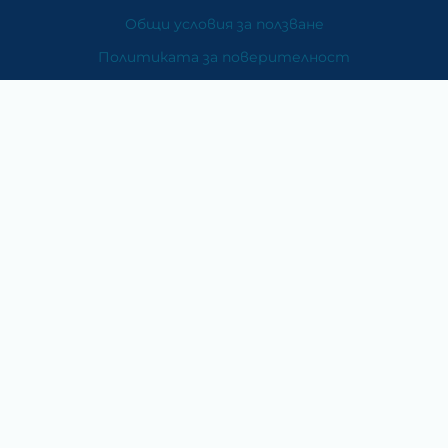
Общи условия за ползване
Политиката за поверителност
Политика за използване на бисквитки
При възникване на спор, свързан с покупка онлайн,
можете да ползвате сайта ОРС
Вашите права
Отказ от сделка
За Нас
Карта на сайта
Контакти
Категории
Храни и хранителни добавки
Козметика
Хигиена и защита