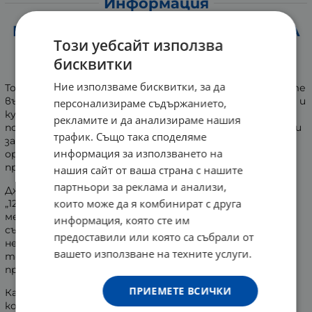
Информация
КАРТИ НА СМИСЪЛА: АРХИТЕКТУРА
Този уебсайт използва
НА ВЯРАТА - ДЖОРДАН Б.
бисквитки
ПИТЪРСЪН
Ние използваме бисквитки, за да
Това мащабно изследване разглежда фундаменталните
въпроси защо човечеството, независимо от епохата и
персонализираме съдържанието,
културата, изгражда своите вярвания и митове по
рекламите и да анализираме нашия
поразително сходен начин. Авторът търси отговори
трафик. Също така споделяме
за устройството на човешкия ум, начина, по който
информация за използването на
организираме светогледа си, и произхода на нашите
представи за морал.
нашия сайт от ваша страна с нашите
партньори за реклама и анализи,
Джордан Б. Питърсън — автор на популярната книга
които може да я комбинират с друга
„12 правила за живота“ — анализира допирните точки
между древните ритуали, религиозните притчи и
информация, която сте им
съвременната невронаука. Трудът се счита за
предоставили или която са събрали от
неговото най-значимо произведение, което полага
вашето използване на техните услуги.
теоретичната основа на всички негови следващи
проучвания.
ПРИЕМЕТЕ ВСИЧКИ
Канадският психиатър и преподавател пречупва
концепцията на Карл Юнг за колективното