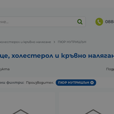
088
 холестерол и кръвно налягане
ПЮР НУТРИШЪН
це, холестерол и кръвно наля
дукта
Под
ани филтри:
Производител:
ПЮР НУТРИШЪН