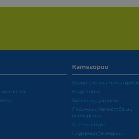
Категории
Храни и хранителни доба
 на сайта
Козметика
акти
Хигиена и защита
Перилни и почистващи
препарати
Литература
Подаръци за медици