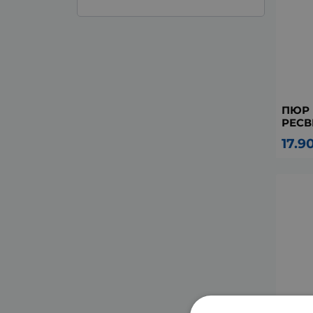
ПЮР
РЕСВ
17.9