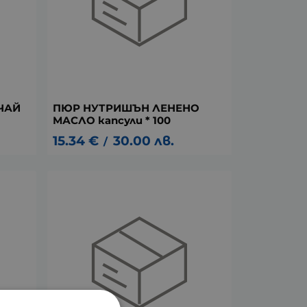
ЧАЙ
ПЮР НУТРИШЪН ЛЕНЕНО
МАСЛО капсули * 100
15.34
€
30.00
лв.
/