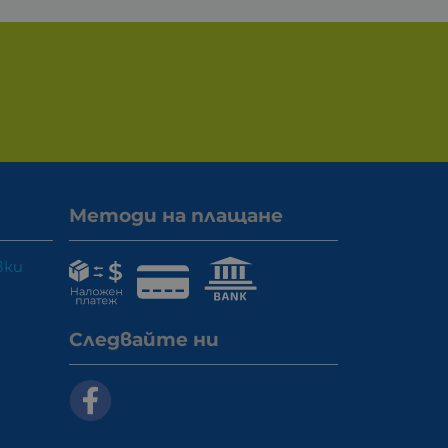
Методи на плащане
вки
Следвайте ни