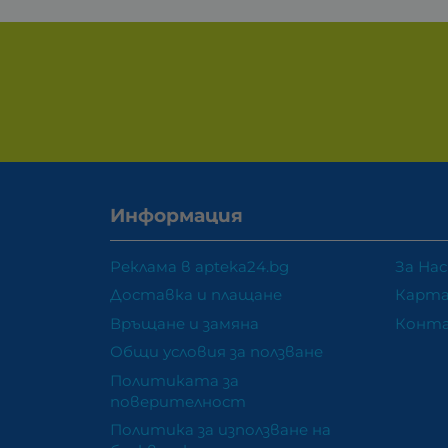
Информация
Реклама в apteka24.bg
За Нас
Доставка и плащане
Карта
Връщане и замяна
Конт
Общи условия за ползване
Политиката за
поверителност
Политика за използване на