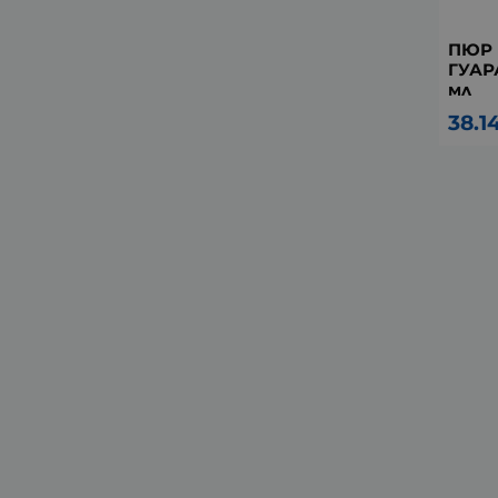
ПЮР 
ГУАР
мл
38.1