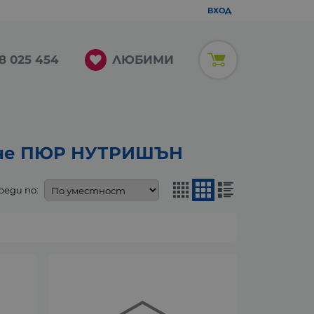
ВХОД
ЛЮБИМИ
8 025 454
гане ПЮР НУТРИШЪН
реди по: