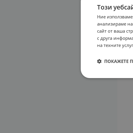
Този уебса
Ние използваме
анализираме на
ПЮР 
сайт от ваша ст
РИБЕ
с друга информа
DHA 
на техните услуг
24.0
ПОКАЖЕТЕ 