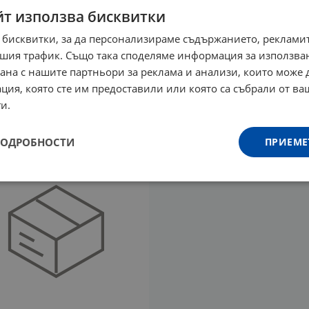
йт използва бисквитки
 бисквитки, за да персонализираме съдържанието, рекламит
шия трафик. Също така споделяме информация за използва
НУТРИШЪН ОМЕГА-3
ПЮР НУТРИШЪН ОМЕГА -
рана с нашите партньори за реклама и анализи, които може
НО МАСЛО 180 EPA/120
РИБЕНО МАСЛО 180 EPA /
ция, която сте им предоставили или която са събрали от в
дражета * 200
DHA дражета * 100
и.
3
€
47.00
лв.
13.29
€
25.99
лв.
/
/
ПОДРОБНОСТИ
ПРИЕМЕ