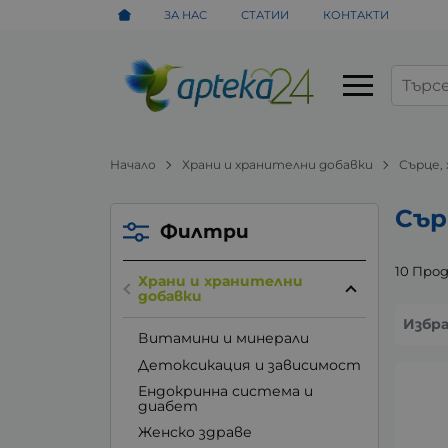
ЗА НАС
СТАТИИ
КОНТАКТИ
Начало
Храни и хранителни добавки
Сърце,
Сър
Филтри
10 Про
Храни и хранителни
добавки
Избр
Витамини и минерали
Детоксикация и зависимост
Ендокринна система и
диабет
Женско здраве