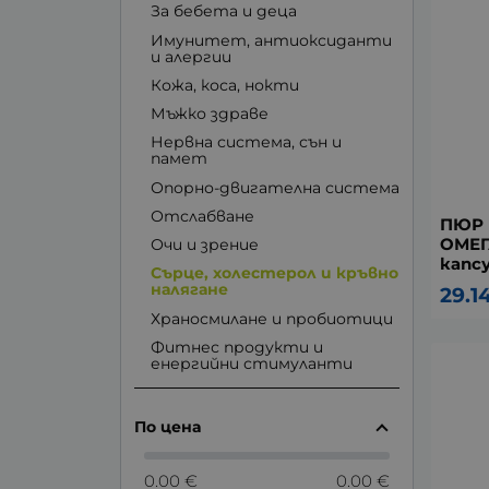
За бебета и деца
Имунитет, антиоксиданти
и алергии
Кожа, коса, нокти
Мъжко здраве
Нервна система, сън и
памет
Опорно-двигателна система
Отслабване
ПЮР 
ОМЕГ
Очи и зрение
капсу
Сърце, холестерол и кръвно
налягане
29.1
Храносмилане и пробиотици
Фитнес продукти и
енергийни стимуланти
По цена
0.00 €
0.00 €