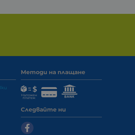
Методи на плащане
вки
Следвайте ни