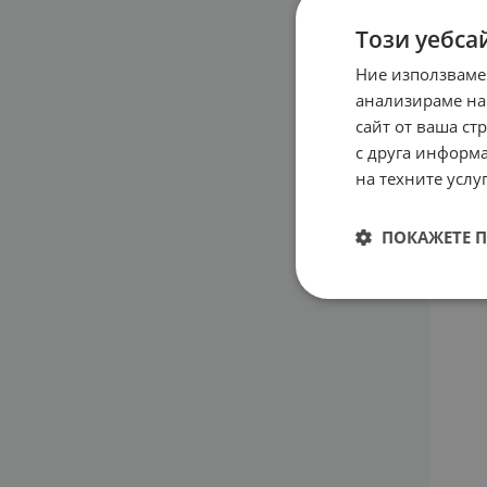
Този уебса
Ние използваме
анализираме на
ЧЕРЕ
сайт от ваша ст
капсу
с друга информа
ФАК
на техните услуг
23.3
ПОКАЖЕТЕ 