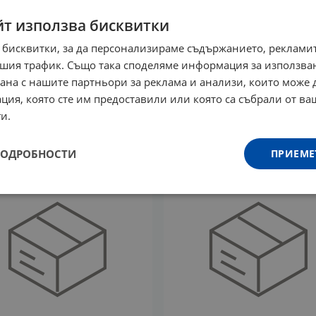
йт използва бисквитки
 бисквитки, за да персонализираме съдържанието, рекламит
шия трафик. Също така споделяме информация за използва
Н ДРОБ НА ТРЕСКА
ВИТАМИН K2 + A + D3 MED
рана с нашите партньори за реклама и анализи, които може
ли 1100 мг * 90 НАТУРАЛ
PLUS течен 30 мл НАТУ
ция, която сте им предоставили или която са събрали от в
ТОРС
ФАКТОРС
и.
7
€
45.71
лв.
16.91
€
33.07
лв.
/
/
ПОДРОБНОСТИ
ПРИЕМЕ