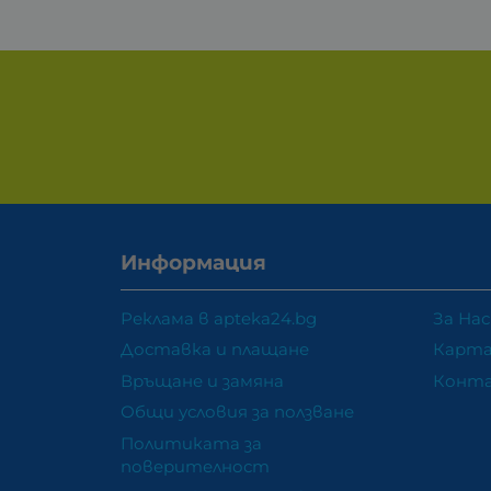
Информация
Реклама в apteka24.bg
За Нас
Доставка и плащане
Карта
Връщане и замяна
Конт
Общи условия за ползване
Политиката за
поверителност