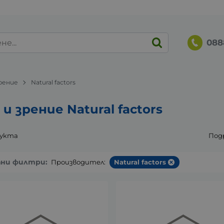
088
зрение
Natural factors
 и зрение Natural factors
дукта
Под
ани филтри:
Производител:
Natural factors