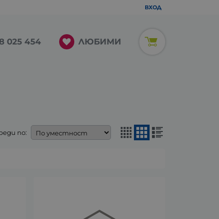
ВХОД
ЛЮБИМИ
8 025 454
реди по: