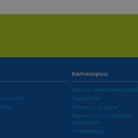
Категории
Храни и хранителни доба
 на сайта
Козметика
акти
Хигиена и защита
Перилни и почистващи
препарати
Литература