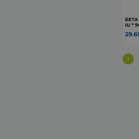
БЕТА
IU *
29.6
1