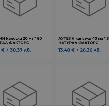
Н капсули 20 мг * 60
ЛУТЕИН капсули 40 мг * 
РАЛ ФАКТОРС
НАТУРАЛ ФАКТОРС
€
30.37
лв.
13.48
€
26.36
лв.
/
/