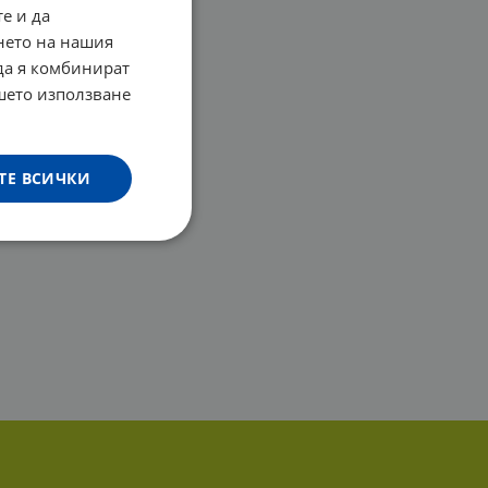
е и да
нето на нашия
 да я комбинират
ашето използване
ТЕ ВСИЧКИ