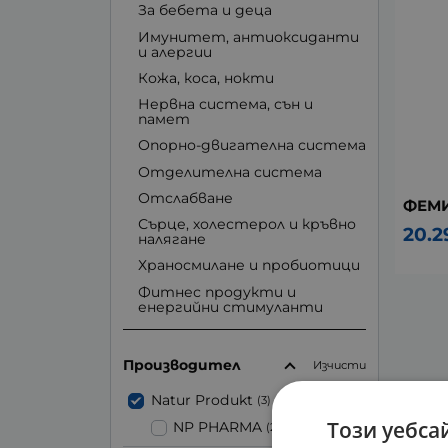
За бебета и деца
Имунитет, антиоксиданти
и алергии
Кожа, коса, нокти
Нервна система, сън и
памет
Опорно-двигателна система
Отделителна система
Отслабване
ФЕМИ
Сърце, холестерол и кръвно
20.2
налягане
Храносмилане и пробиотици
Фитнес продукти и
енергийни стимуланти
Производител
Изчисти
Natur Produkt
(3)
Този уебса
NP PHARMA
(2)