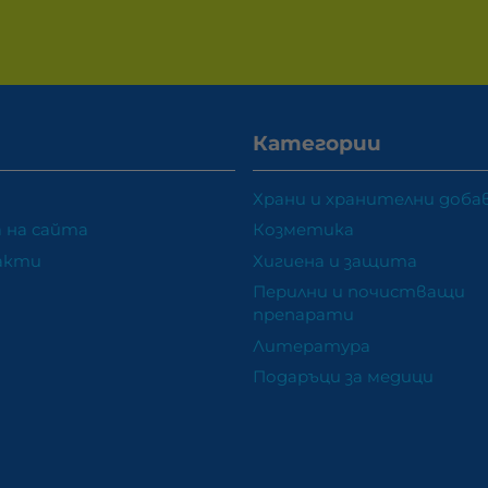
Категории
Храни и хранителни доба
 на сайта
Козметика
акти
Хигиена и защита
Перилни и почистващи
препарати
Литература
Подаръци за медици