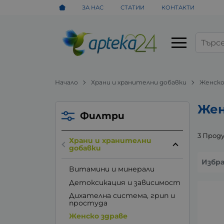
ЗА НАС
СТАТИИ
КОНТАКТИ
Начало
Храни и хранителни добавки
Женско
Жен
Филтри
3 Прод
Храни и хранителни
добавки
Избр
Витамини и минерали
Детоксикация и зависимост
Дихателна система, грип и
простуда
Женско здраве