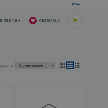
ВХОД
ЛЮБИМИ
8 025 454
реди по: