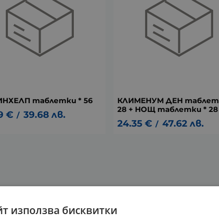
НХЕЛП таблетки * 56
КЛИМЕНУМ ДЕН таблетк
28 + НОЩ таблетки * 28
9
€
39.68
лв.
/
24.35
€
47.62
лв.
/
йт използва бисквитки