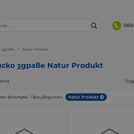
088
 здраве
Natur Produkt
ско здраве Natur Produkt
укта
Под
ани филтри:
Производител:
Natur Produkt