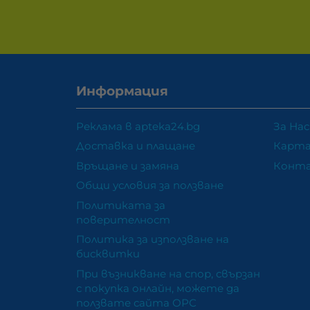
Информация
Реклама в apteka24.bg
За Нас
Доставка и плащане
Карта
Връщане и замяна
Конт
Общи условия за ползване
Политиката за
поверителност
Политика за използване на
бисквитки
При възникване на спор, свързан
с покупка онлайн, можете да
ползвате сайта ОРС