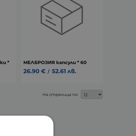
и *
МЕЛБРОЗИЯ капсули * 60
26.90
€
52.61
лв.
/
На страница по: