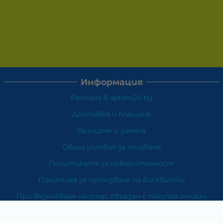
Информация
Реклама в apteka24.bg
Доставка и плащане
Връщане и замяна
Общи условия за ползване
Политиката за поверителност
Политика за използване на бисквитки
При възникване на спор, свързан с покупка онлайн,
можете да ползвате сайта ОРС
Вашите права