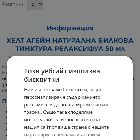
Рейтинг:
Информация
ХЕЛТ АГЕЙН НАТУРАЛНА БИЛКОВА
ТИНКТУРА РЕЛАКСИФУЛ 50 мл
Хранителна добавка за нервна система
Натуралната билкова тинктура "Релаксифул" от
Този уебсайт използва
Health Again съдържа български билки, подпомагащи
бисквитки
нервната система. Хранителната добавка допринася
за премахване на паник атаките и депресивните
Ние използваме бисквитки, за да
състояния, като осигурява енергия.
персонализираме съдържанието,
Препоръчва се прием при:
рекламите и да анализираме нашия
трафик. Също така споделяме
Безсъние и смущения в съня.
Нервно напрежение и тревожност.
информация за използването на
Пристъп на страх.
нашия сайт от ваша страна с нашите
Панически пристъпи (паник атаки).
партньори за реклама и анализи,
Апатия и депресия.