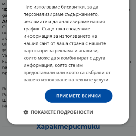
максимален ефект, се препоръчва приемът на
Германор
Ние използваме бисквитки, за да
132
да продължи не по-малко от 2 месеца, след което може
персонализираме съдържанието,
да се направи почивка.
рекламите и да анализираме нашия
Действие:
Съставките в биоактивния комплекс
Германор 132
трафик. Също така споделяме
подпомагат антиоксидантната и имуномодулиращата
информация за използването на
активност на организма. Активират клетките на
нашия сайт от ваша страна с нашите
имунната система и стимулират естествената
защита на тялото. Подпомагат клетъчното дишане.
партньори за реклама и анализи,
Укрепват кръвоносната система, подпомагат
които може да я комбинират с друга
кръвоснабдяването на мозъка и крайниците, подобряват
информация, която сте им
паметта и зрението. Имат мощен антиоксидантен и
предоставили или която са събрали от
противостареещ ефект.
вашето използване на техните услуги.
Всяка капсула съдържа:
Рейши 144.0 mg
ПРИЕМЕТЕ ВСИЧКИ
Шийтаке 89.0 mg
Майтаке 89.0 mg
ПОКАЖЕТЕ ПОДРОБНОСТИ
Характеристики