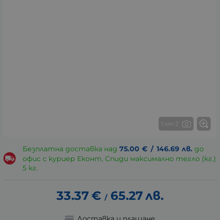
1 от 2
Безплатна доставка над
75.00
€
/
146.69
лв.
до
офис с куриер Еконт, Спиди максимално тегло (кг.)
5 кг.
33.37
€
65.27
лв.
/
Доставка и плащане