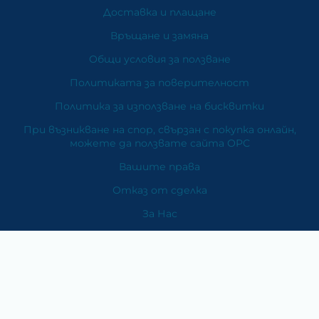
Доставка и плащане
Връщане и замяна
Общи условия за ползване
Политиката за поверителност
Политика за използване на бисквитки
При възникване на спор, свързан с покупка онлайн,
можете да ползвате сайта ОРС
Вашите права
Отказ от сделка
За Нас
Карта на сайта
Контакти
Категории
Храни и хранителни добавки