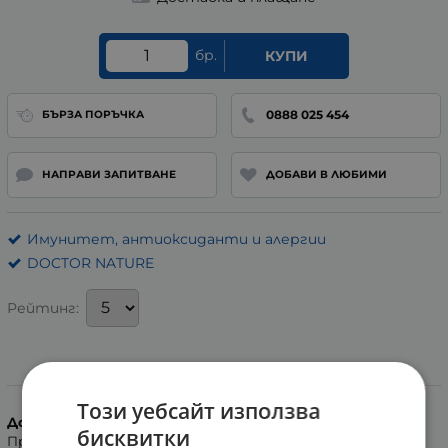
бр.
КУПИ
0888 025 454
БЪРЗА ПОРЪЧКА
НАПРАВИ ЗАПИТВАНЕ
ДОБАВИ В ЛЮБИМИ
Имунитет, антиоксиданти и алергии
DOCTOR NATURE
Рейтинг:
Информация
Този уебсайт използва
Дозировка:
бисквитки
Препоръчва се по 1-2 капсули дневно, след храна. За