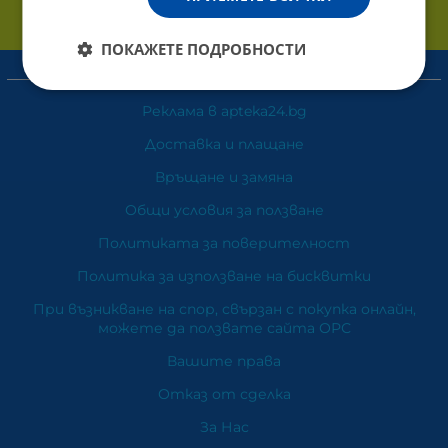
ПОКАЖЕТЕ ПОДРОБНОСТИ
Информация
Реклама в apteka24.bg
Доставка и плащане
Връщане и замяна
Общи условия за ползване
Политиката за поверителност
Политика за използване на бисквитки
При възникване на спор, свързан с покупка онлайн,
можете да ползвате сайта ОРС
Вашите права
Отказ от сделка
За Нас