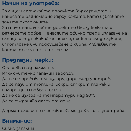
Начин на употреба:
За лице: напръскайте продукта върху ръцете и
нанесете равномерно върху кожата, като избягвате
зоната около очите.
За тяло: напръскайте директно върху кожата и
разнесете добре. Нанасяйте обилно преди излагане на
слънце и подновявайте често, особено след плуване,
изпотяване или подсушаване с кърпа. Избягвайте
контакт с очите и текстил.
Предпазни мерки:
Опаковка под налягане.
Изключително запалим аерозол.
Да не се пробива или изгаря, дори след употреба.
Да се пази от топлина, искри, открит пламък и
нагорещени повърхности.
Да не се излага на температури над 50°C.
Да се съхранява далеч от деца.
Дерматологично тестван. Само за външна употреба.
Внимание:
Силно запалим