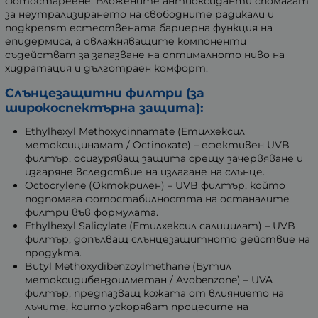
фотостареене. Вложените антиоксиданти спомагат
за неутрализирането на свободните радикали и
подкрепят естествената бариерна функция на
епидермиса, а овлажняващите компоненти
съдействат за запазване на оптималното ниво на
хидратация и дълготраен комфорт.
Слънцезащитни филтри (за
широкоспектърна защита):
Ethylhexyl Methoxycinnamate (Етилхексил
метоксицинамат / Octinoxate) – ефективен UVB
филтър, осигуряващ защита срещу зачервяване и
изгаряне вследствие на излагане на слънце.
Octocrylene (Октокрилен) – UVB филтър, който
подпомага фотостабилността на останалите
филтри във формулата.
Ethylhexyl Salicylate (Етилхексил салицилат) – UVB
филтър, допълващ слънцезащитното действие на
продукта.
Butyl Methoxydibenzoylmethane (Бутил
метоксидибензоилметан / Avobenzone) – UVA
филтър, предпазващ кожата от влиянието на
лъчите, които ускоряват процесите на