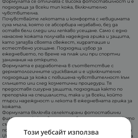
Формулата се отличава с висока фотостабилност и е
подходяща за всеки тип кожа, включително
чувствителна.
Почувствайте лекотата и комфорта с невидимата
суха мъгла, която се абсорбира незабавно, без да
оставя бели следи или лепкаво усещане. Само с едно
нанасяне кожата получава надеждна грижа и защита,
като запазва своята свежест, хидратация и
естествено усещане. Подходящ избор за
ежедневието, по време на плаж или при спортни
занимания на открито.
Формулата е разработена в съответствие с
дерматологичните изисквания и е изключително
подходяща за кожа с повишена чувствителност към
слънцето или след козметични процедури. Тя
предоставя сигурна защита, подходяща както по
препоръка на специалисти, така и за всеки, който
търси надеждност и лекота в ежедневната грижа за
кожата.
Формулата включва селектирани фотостабилни
филтри за ефективно предпазване от слънцето, като
същевременно съдейства за защитата на
повърхностния слой на кожата от последствията на
Този уебсайт използва
UVB лъчите. Тя помага за успокояване на усещането за