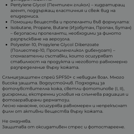
Pentylene Glycol (Пентилен гликол) – хидратиращ
агент, поддържащ еластичния и свеж вид на
епидермиса.
Помощни вещества и пропеланти във формулата:
Isobutane, Propane, Butane (Изобутан, Пропан, Бутан)
– безопасни пропеланти, необходими за финото
разпръскване на аерозола.
Polyester-10, Propylene Glycol Dibenzoate
(Полиестер-10, Пропиленгликол дибензоат) –
спомагателни съставки, които осигуряват
стабилност на продукта и неговото равномерно
разпределение върху кожата.
Слънцезащитен спрей SPF50+ с невидим воал. Много
висока защита. Водоустойчив. Подходящ за
фоточувствителна кожа, светли фототипове (I, II),
дисхромии, екстремни условия на слънчева радиация и
фотоагравирани дерматози.
Лесно нанасяне, осигурява равномерен и непрекъснат
филм от активни вещества върху кожата.
Не омазнява.
Защитава от оксидативен стрес и фотостареене.