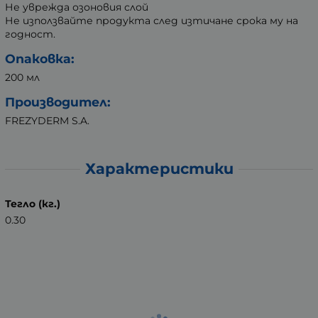
Не уврежда озоновия слой
Не използвайте продукта след изтичане срока му на
годност.
Опаковка:
200 мл
Производител:
FREZYDERM S.A.
Характеристики
Тегло (кг.)
0.30