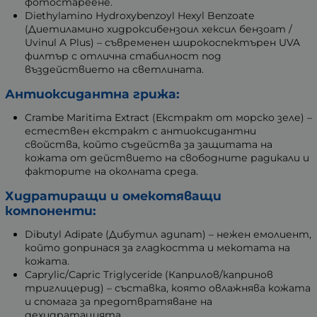
фотостареене.
Diethylamino Hydroxybenzoyl Hexyl Benzoate
(Диетиламино хидроксибензоил хексил бензоат /
Uvinul A Plus) – съвременен широкоспектърен UVA
филтър с отлична стабилност под
въздействието на светлината.
Антиоксидантна грижа:
Crambe Maritima Extract (Екстракт от морско зеле) –
естествен екстракт с антиоксидантни
свойства, който съдейства за защитата на
кожата от действието на свободните радикали и
факторите на околната среда.
Хидратиращи и омекотяващи
компоненти:
Dibutyl Adipate (Дибутил адипат) – нежен емолиент,
който допринася за гладкостта и мекотата на
кожата.
Caprylic/Capric Triglyceride (Каприлов/капринов
триглицерид) – съставка, която овлажнява кожата
и спомага за предотвратяване на
дехидратацията.