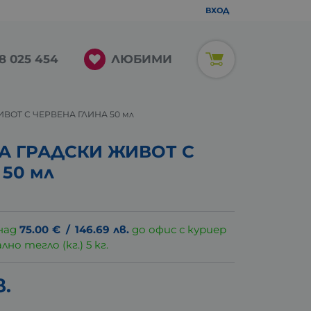
ВХОД
ЛЮБИМИ
8 025 454
ВОТ С ЧЕРВЕНА ГЛИНА 50 мл
А ГРАДСКИ ЖИВОТ С
50 мл
над
75.00
€
/
146.69
лв.
до офис с куриер
о тегло (кг.) 5 кг.
в.