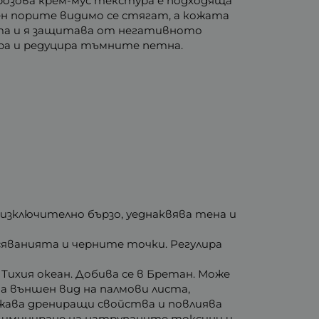
розова крем-мус текстура е подходяща
ден порите видимо се стягат, а кожата
ата и я защитава от негативното
ра и редуцира тъмните петна.
 изключително бързо, уеднаквява тена и
сяванията и черните точки. Регулира
Тихия океан. Добива се в Бретан. Може
на външен вид на палмови листа,
жава дрениращи свойства и повлиява
лиминиране на натрупаните токсини и