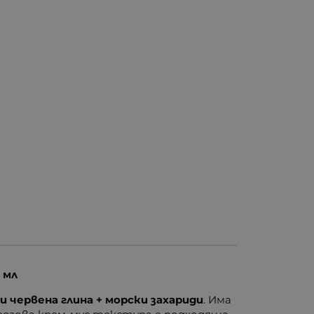
 мл
 и червена глина + морски захариди
. Има