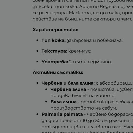
свеж аромат с апетитни цитрусови нот
за всеки тип кожа. Лицето веднага изгл
се регенерира. Маската, също така, п
действие на външните фактори и замър
Характеристики:
Тип кожа:
замърсена и повехнала;
Текстура:
крем-мус;
Употреба:
2 пъти седмично.
Активни съставки:
Червена и бяла глина:
с абсорбиращи
Червена глина
- почиства, изсве
придава блясък на лицето;
Бяла глина
- детоксикира, ребала
производството на себум.
Palmaria palmata
- червено водорасло
да достигне от 10 до 50 см дължина.
откъдето идва и неговото име. Уч
положително на микрокръвообращен