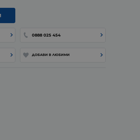
И
0888 025 454
ДОБАВИ В ЛЮБИМИ