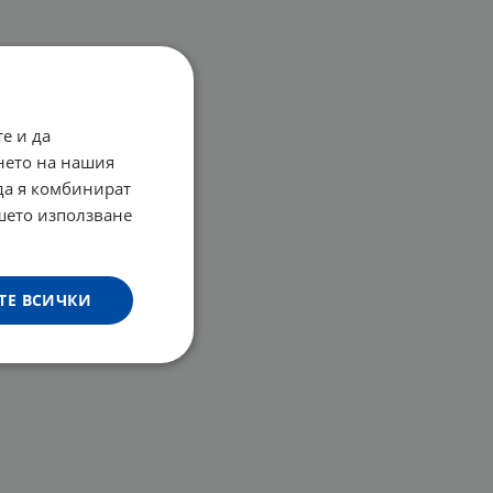
е и да
нето на нашия
 да я комбинират
ашето използване
ТЕ ВСИЧКИ