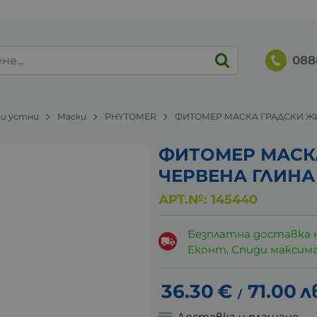
088
 и устни
Маски
PHYTOMER
ФИТОМЕР МАСКА ГРАДСКИ ЖИ
ФИТОМЕР МАСК
ЧЕРВЕНА ГЛИНА 
АРТ.№:
145440
Безплатна доставка 
Еконт, Спиди максималн
36.30
€
71.00
л
/
Доставка и плащане