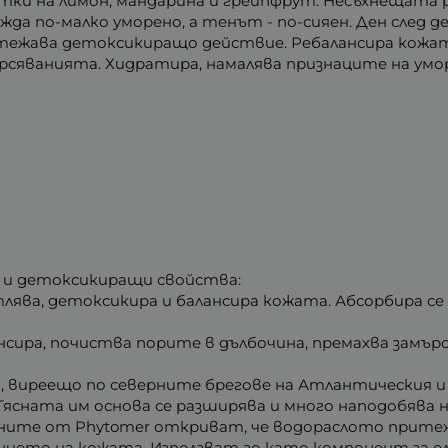
ки на лимон, мандарина и грейпфрут. Несъхнещата 
ежда по-малко уморено, а тенът - по-сияен. Ден след 
ритежава детоксикиращо действие. Ребалансира кож
сяванията. Хидратира, намалява признаците на умо
 и детоксикиращи свойства:
тлява, детоксикира и балансира кожата. Абсорбира се
нсира, почиства порите в дълбочина, премахва замър
, виреещо по северните брегове на Атлантическия и 
 Тясната им основа се разширява и много наподобява 
ените от Phytomer откриват, че водораслото прите
ието на кожата. Използват го като компонент за е