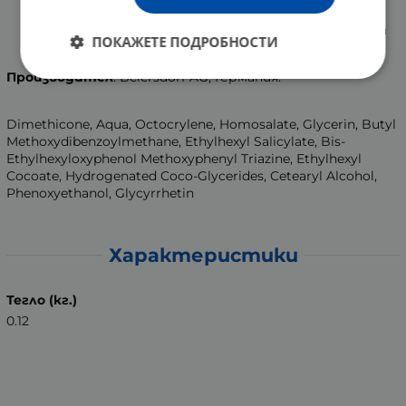
атопичен дерматит се препоръчва да включат
слънцезащитен продукт в ежедневната грижа за
ПОКАЖЕТЕ ПОДРОБНОСТИ
кожата.
Производител
: Beiersdorf AG, Германия.
Dimethicone, Aqua, Octocrylene, Homosalate, Glycerin, Butyl
Methoxydibenzoylmethane, Ethylhexyl Salicylate, Bis-
Ethylhexyloxyphenol Methoxyphenyl Triazine, Ethylhexyl
Cocoate, Hydrogenated Coco-Glycerides, Cetearyl Alcohol,
Phenoxyethanol, Glycyrrhetin
Характеристики
Тегло (кг.)
0.12