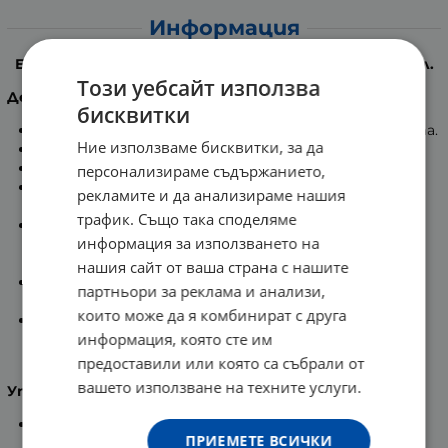
Информация
Еуцерин Слънцезащитен крем за лице SPF 50+ 50 мл.
Този уебсайт използва
Действие
:
бисквитки
Крем за лице с изключително висока слънцезащита.
Ние използваме бисквитки, за да
За нормална и суха кожа.
Абсорбира се лесно.
персонализираме съдържанието,
Защитава лицето от фото стареене и
рекламите и да анализираме нашия
пигментни петна. Водоустойчив.
трафик. Също така споделяме
С фото стабилна UVA/UVB филтърна система с
информация за използването на
Tinosorb S, която предпазва кожата на лицето от
изгаряне.
нашия сайт от ваша страна с нашите
Глициретиновата киселина активира
партньори за реклама и анализи,
естествените защитни механизми на кожата.
които може да я комбинират с друга
Ликохалкон А е антиоксидант, предпазващ
информация, която сте им
клетките отдействието на свободните
радикали.
предоставили или която са събрали от
вашето използване на техните услуги.
Употреба
:
Преди излагане на слънчева светлина, нанасяйте
ПРИЕМЕТЕ ВСИЧКИ
слънцезащитния крем SPF 50+. За хората с