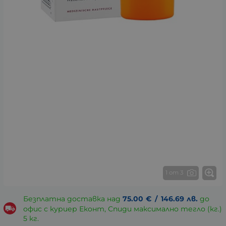
1 от 3
Безплатна доставка над
75.00
€
/
146.69
лв.
до
офис с куриер Еконт, Спиди максимално тегло (кг.)
5 кг.