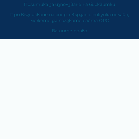
Политика за използване на бисквитки
При възникване на спор, свързан с покупка онлайн,
можете да ползвате сайта ОРС
Вашите права
Отказ от сделка
За Нас
Карта на сайта
Контакти
Категории
Храни и хранителни добавки
Козметика
Хигиена и защита
Перилни и почистващи препарати
Литература