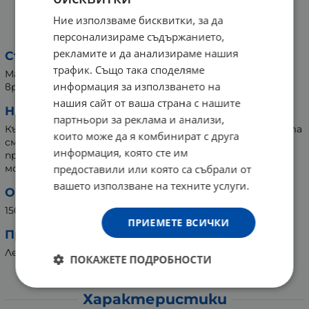
БИЛКОВИТА ПРОТИВОВИРУСНА
Ние използваме бисквитки, за да
БИЛКОВА СМЕС 1 150 г
персонализираме съдържанието,
рекламите и да анализираме нашия
Състав:
трафик. Също така споделяме
Мащерка, жълт кантарион, жиловлек, анасон, борови
информация за използването на
връхчета, бял риган, лайка, салвия, трепетлика.
нашия сайт от ваша страна с нашите
Начин на употреба:
партньори за реклама и анализи,
Към 500 мл вряща вода се прибавят 2 с.л. от билковата
които може да я комбинират с друга
смес. Вари се от 3 до 5 минути, прецежда се и се
информация, която сте им
приема 3 пъти дневно по 1 ч.ч. на гладно. По желание
предоставили или която са събрали от
може да се подслади.
вашето използване на техните услуги.
Опаковка:
150 грама
ПРИЕМЕТЕ ВСИЧКИ
Производител:
Лековита ООД, България
ПОКАЖЕТЕ ПОДРОБНОСТИ
Характеристики