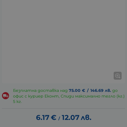
Безплатна доставка над
75.00
€
/
146.69
лв.
до
офис с куриер Еконт, Спиди максимално тегло (кг.)
5 кг.
6.17
€
12.07
лв.
/