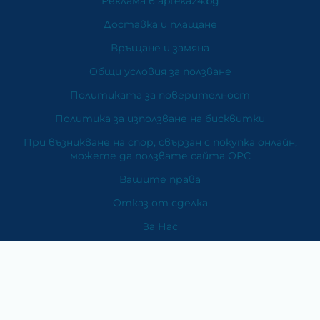
Реклама в apteka24.bg
Доставка и плащане
Връщане и замяна
Общи условия за ползване
Политиката за поверителност
Политика за използване на бисквитки
При възникване на спор, свързан с покупка онлайн,
можете да ползвате сайта ОРС
Вашите права
Отказ от сделка
За Нас
Карта на сайта
Контакти
Категории
Храни и хранителни добавки