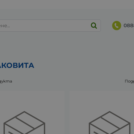
088
ЛКОВИТА
дукта
Под