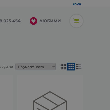
ВХОД
ЛЮБИМИ
8 025 454
реди по: