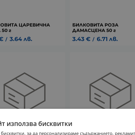
ОВИТА ЦАРЕВИЧНА
БИЛКОВИТА РОЗА
 50 г
ДАМАСЦЕНА 50 г
€
3.64
лв.
3.43
€
6.71
лв.
/
/
йт използва бисквитки
 бисквитки, за да персонализираме съдържанието, рекламит