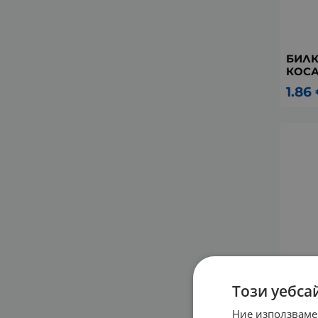
БИЛК
КОСА
1.86
Този уебса
Ние използваме