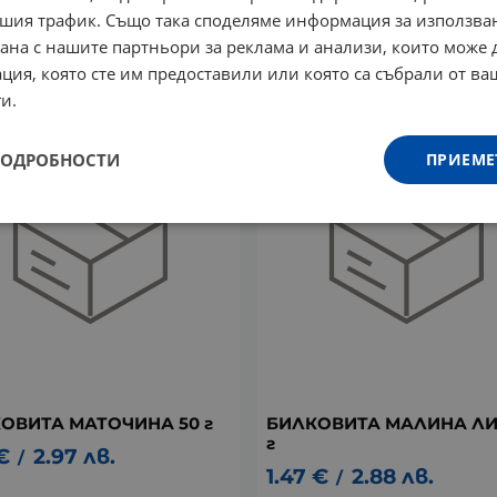
ОВИТА НЕВЕН 50 г
БИЛКОВИТА МЕНТА 50 г
шия трафик. Също така споделяме информация за използва
рана с нашите партньори за реклама и анализи, които може
€
4.22
лв.
1.67
€
3.27
лв.
/
/
ция, която сте им предоставили или която са събрали от в
и.
ПОДРОБНОСТИ
ПРИЕМЕ
ОВИТА МАТОЧИНА 50 г
БИЛКОВИТА МАЛИНА ЛИ
г
€
2.97
лв.
/
1.47
€
2.88
лв.
/