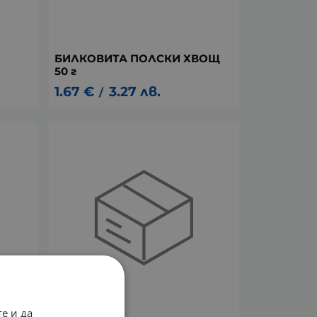
БИЛКОВИТА ПОЛСКИ ХВОЩ
50 г
1.67
€
3.27
лв.
/
е и да