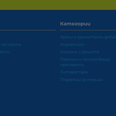
Категории
Храни и хранителни доба
 на сайта
Козметика
акти
Хигиена и защита
Перилни и почистващи
препарати
Литература
Подаръци за медици