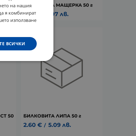
БИЛКОВИТА МАЩЕРКА 50 г
нето на нашия
 да я комбинират
1.52
€
2.97
лв.
/
ашето използване
ТЕ ВСИЧКИ
СТ 50
БИЛКОВИТА ЛИПА 50 г
2.60
€
5.09
лв.
/