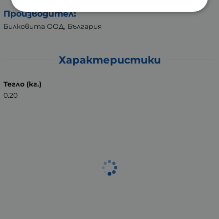
Производител:
Билковита ООД, България
Характеристики
Тегло (кг.)
0.20