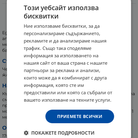
Информация
Този уебсайт използва
бисквитки
БИЛКОВИТА БИЛКОВА СМЕС ПРИ
ЛИПСА НА АПЕТИТ 170 г
Ние използваме бисквитки, за да
Едни от основните причини за изчезването на
персонализираме съдържанието,
апетита са стреса, безпокойството и приема на
рекламите и да анализираме нашия
медикаменти. Билковата смес от Билковита внася
трафик. Също така споделяме
баланс в организма при липса на апетит.
информация за използването на
Състав:
нашия сайт от ваша страна с нашите
Червен кантарион, жълта тинтява, бял оман, синя
партньори за реклама и анализи,
жлъчка, горчив пелин.
които може да я комбинират с друга
информация, която сте им
Начин на употреба:
предоставили или която са събрали от
Към 500 мл вряща вода се прибавят 2 с.л. от билковата
вашето използване на техните услуги.
смес. Вари се от 3 до 5 минути, прецежда се и се
приема 3 пъти дневно по 1 ч.ч. на гладно. По желание
може да се подслади. Препоръчително е да се приема 1
ПРИЕМЕТЕ ВСИЧКИ
месец.
Опаковка:
ПОКАЖЕТЕ ПОДРОБНОСТИ
170 грама