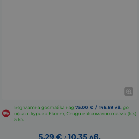
Безплатна доставка над
75.00
€
/
146.69
лв.
до
офис с куриер Еконт, Спиди максимално тегло (кг.)
5 кг.
5.29
€
10.35
лв.
/