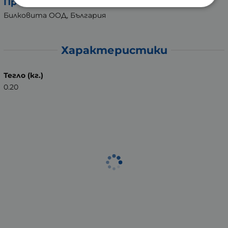
Производител:
Билковита ООД, България
Характеристики
Тегло (кг.)
0.20