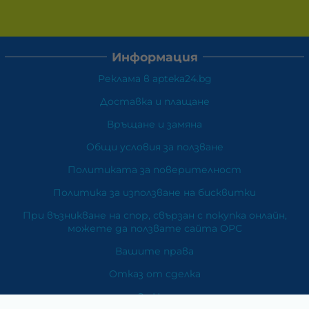
Информация
Реклама в apteka24.bg
Доставка и плащане
Връщане и замяна
Общи условия за ползване
Политиката за поверителност
Политика за използване на бисквитки
При възникване на спор, свързан с покупка онлайн,
можете да ползвате сайта ОРС
Вашите права
Отказ от сделка
За Нас