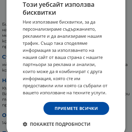
Този уебсайт използва
БИЛКОВИТА БИЛКОВА СМЕС ПРИ
бисквитки
БЕЗСЪНИЕ 140 г
Ние използваме бисквитки, за да
Билковата смес при безсъние на Билковита, е
персонализираме съдържанието,
натурален продукт, съдържащ шест билки - хмел,
мента, розмарин, лавандула, маточина, валериана
рекламите и да анализираме нашия
корен. Една опаковка е достатъчна за 1 месец
трафик. Също така споделяме
препоръчителен прием.
информация за използването на
Състав:
нашия сайт от ваша страна с нашите
партньори за реклама и анализи,
хмел, мента, розмарин, лавандула, маточина, валериана
корен.
които може да я комбинират с друга
информация, която сте им
Начин на употреба:
предоставили или която са събрали от
Към 500 мл вряща вода се добавят 2 с.л. от сместа.
вашето използване на техните услуги.
Вари се 3-5 минути. Прецежда се и се пие по 1 чаша три
пъти дневно, на гладно. Според индивидуалните
предпочитания може да се подслади.
ПРИЕМЕТЕ ВСИЧКИ
Опаковка:
140 грама
ПОКАЖЕТЕ ПОДРОБНОСТИ