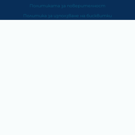
Политиката за поверителност
Политика за използване на бисквитки
При възникване на спор, свързан с покупка онлайн,
можете да ползвате сайта ОРС
Вашите права
Отказ от сделка
За Нас
Карта на сайта
Контакти
Категории
Храни и хранителни добавки
Козметика
Хигиена и защита
Перилни и почистващи препарати