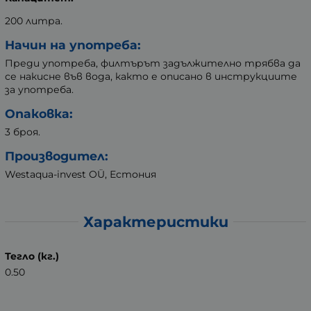
200 литра.
Начин на употреба:
Преди употреба, филтърът задължително трябва да
се накисне във вода, както е описано в инструкциите
за употреба.
Опаковка
:
3 броя.
Производител:
Westaqua-invest OÜ, Естония
Характеристики
Тегло (кг.)
0.50