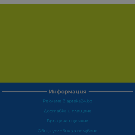
Информация
Реклама в apteka24.bg
Доставка и плащане
Връщане и замяна
Общи условия за ползване