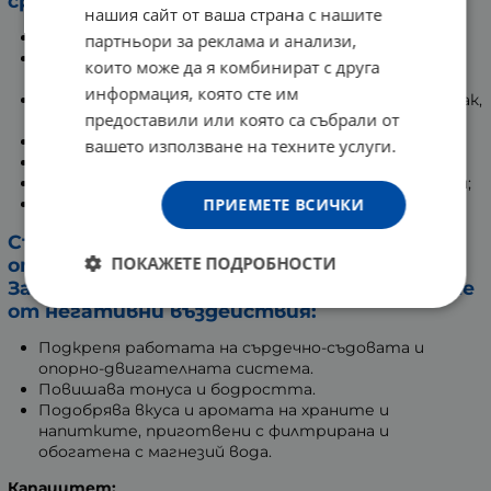
сред които:
нашия сайт от ваша страна с нашите
Седименти (ръжда, пясък, кал, полени);
партньори за реклама и анализи,
Хлороформ, хлор и други органични хлорни
които може да я комбинират с друга
съставки;
информация, която сте им
Метали (вкл. и тежки метали): желязо, олово, живак,
предоставили или която са събрали от
мед, алуминий;
Нефтохимикали;
вашето използване на техните услуги.
Феноли;
Лекарства, включително хормони и антибиотици;
ПРИЕМЕТЕ ВСИЧКИ
Бактерии.
Същевременно насища водата с
ПОКАЖЕТЕ ПОДРОБНОСТИ
оптимално количество магнезий.
Защитава сърцето, костите и мускулите
от негативни въздействия:
Подкрепя работата на сърдечно-съдовата и
опорно-двигателната система.
Повишава тонуса и бодростта.
Подобрява вкуса и аромата на храните и
напитките, приготвени с филтрирана и
обогатена с магнезий вода.
Капацитет: