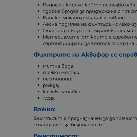
Кадифен корпус, който не позволява 
Удобна връзка за придържане с пръс
Капак с механизъм за заключване;
Лесна подмяна на филтъра - с леко и
Филтрира водата съхранявайки мине
Материалите, от които е изработе
сертифицирани за контакт с храна 
Филтрите на Аквафор се справ
мътна вода;
тежки метали;
пестициди;
ръжда;
кафява утайка;
хлор.
Важно:
Филтърът е предназначен за допречист
стандарти за безопасност.
Вместимост: