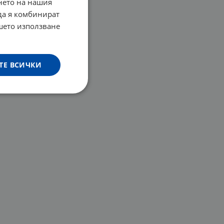
нето на нашия
 да я комбинират
ашето използване
ТЕ ВСИЧКИ