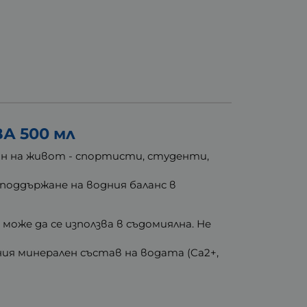
А 500 мл
чин на живот - спортисти, студенти,
поддържане на водния баланс в
може да се използва в съдомиялна.
Не
ия минерален състав на водата (Ca2+,