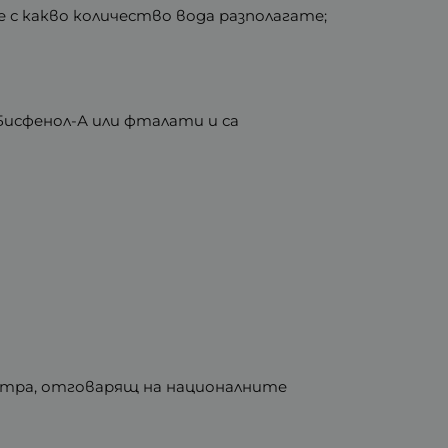
е с какво количество вода разполагате;
исфенол-А или фталати и са
литра, отговарящ на националните