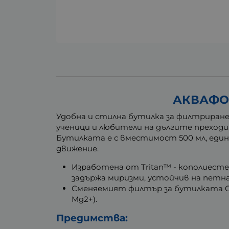
АКВАФОР
Удобна и стилна бутилка за филтриране 
ученици и любители на дългите преходи
Бутилката е с вместимост 500 мл, един
движение.
Изработена от Tritan™ - кополиесте
задържа миризми, устойчив на петна
Сменяемият филтър
за бутилката C
Mg2+).
Предимства: