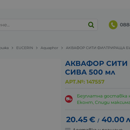
088
грижа
EUCERIN
Aquaphor
АКВАФОР СИТИ ФИЛТРИРАЩА БУ
АКВАФОР СИТИ
СИВА 500 мл
АРТ.№:
147557
Безплатна доставка 
Еконт, Спиди максималн
20.45
€
40.00
л
/
Доставка и плащане