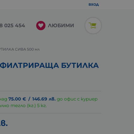
ВХОД
ЛЮБИМИ
8 025 454
ТИЛКА СИВА 500 мл
 ФИЛТРИРАЩА БУТИЛКА
над
75.00
€
/
146.69
лв.
до офис с куриер
о тегло (кг.) 5 кг.
в.