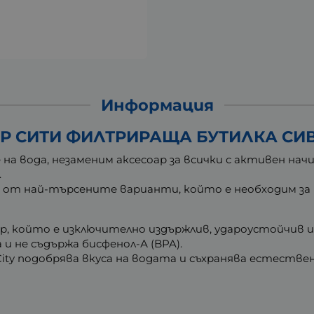
Информация
 СИТИ ФИЛТРИРАЩА БУТИЛКА СИВ
на вода, незаменим аксесоар за всички с активен на
.
 от най-търсените варианти, който е необходим за 
р, който е изключително издържлив, удароустойчив и 
 и н
е съдържа бисфенол-А (BPA).
ity подобрява вкуса на водата и с
ъхранява естествен