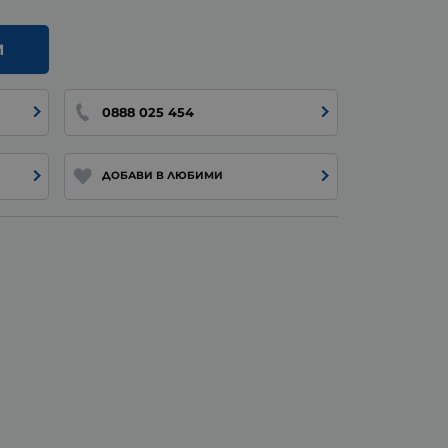
И
0888 025 454
ДОБАВИ В ЛЮБИМИ