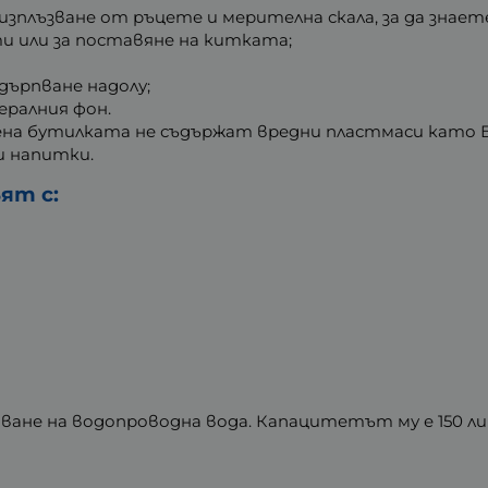
изплъзване от ръцете и мерителна скала, за да знает
ти или за поставяне на китката;
здърпване надолу;
ралния фон.
на бутилката не съдържат вредни пластмаси като Б
и напитки.
ят с:
ване на водопроводна вода. Капацитетът му е 150 