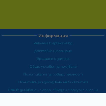
Информация
Реклама в apteka24.bg
Доставка и плащане
Връщане и замяна
Общи условия за ползване
Политиката за поверителност
Политика за използване на бисквитки
При възникване на спор, свързан с покупка онлайн,
можете да ползвате сайта ОРС
Вашите права