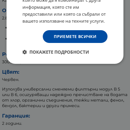
които може да я комбинират с друга
Каната е окомплектована с един брой филтър В 5.
информация, която сте им
Обем:
предоставили или която са събрали от
2.8 литра, разделен на 2:
вашето използване на техните услуги.
1,4 литра в горната фуния на каната, където се
налива непречистена вода;
ПРИЕМЕТЕ ВСИЧКИ
1,4 литра в долното отделение на каната за
съхранение на пречистена вода.
ПОКАЖЕТЕ ПОДРОБНОСТИ
Ресурс на филтъра:
300 литра.
Цвят
:
Червен.
Използва универсални сменяеми филтърни модул В 5
или В 6, осигуряващи надеждно пречистване на водата
от хлор, органични съединения, тежки метали, фенол,
бензол, бактерии и други примеси.
Гаранция:
2 години.