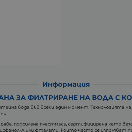
Информация
НА ЗА ФИЛТРИРАНЕ НА ВОДА С КОР
тейна вода във всеки един момент. Технологията на 
ни.
рава, подсилена пластмаса, сертифицирана като безоп
исфенол-А или фталати, които често се използват пр