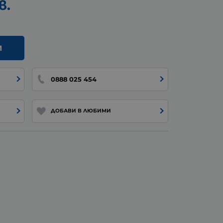
в.
И
0888 025 454
ДОБАВИ В ЛЮБИМИ