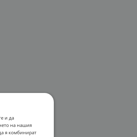
е и да
нето на нашия
 да я комбинират