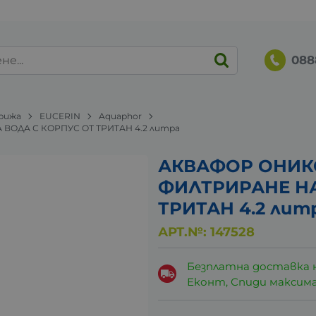
088
грижа
EUCERIN
Aquaphor
ВОДА С КОРПУС ОТ ТРИТАН 4.2 литра
АКВАФОР ОНИКС
ФИЛТРИРАНЕ НА
ТРИТАН 4.2 лит
АРТ.№:
147528
Безплатна доставка 
Еконт, Спиди максималн