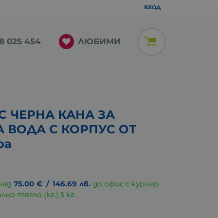
ВХОД
ЛЮБИМИ
8 025 454
 ЧЕРНА КАНА ЗА
 ВОДА С КОРПУС ОТ
ра
над
75.00
€
/
146.69
лв.
до офис с куриер
о тегло (кг.) 5 кг.