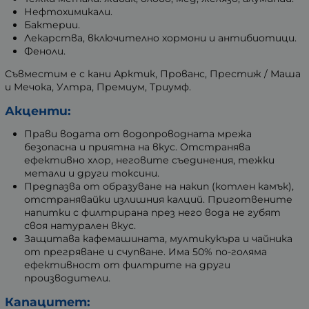
Нефтохимикали.
Бактерии.
Лекарства, включително хормони и антибиотици.
Феноли.
Съвместим е с кани Арктик, Прованс, Престиж / Маша
и Мечока, Ултра, Премиум, Триумф.
Акценти:
Прави водата от водопроводната мрежа
безопасна и приятна на вкус. Отстранява
ефективно хлор, неговите съединения, тежки
метали и други токсини.
Предпазва от образуване на накип (котлен камък),
отстранявайки излишния калций. Приготвените
напитки с филтрирана през него вода не губят
своя натурален вкус.
Защитава кафемашината, мултикукъра и чайника
от прегряване и счупване. Има 50% по-голяма
ефективност от филтрите на други
производители.
Капацитет: