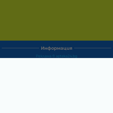
Информация
Реклама в apteka24.bg
Доставка и плащане
Връщане и замяна
Общи условия за ползване
Политиката за поверителност
Политика за използване на бисквитки
При възникване на спор, свързан с покупка онлайн,
можете да ползвате сайта ОРС