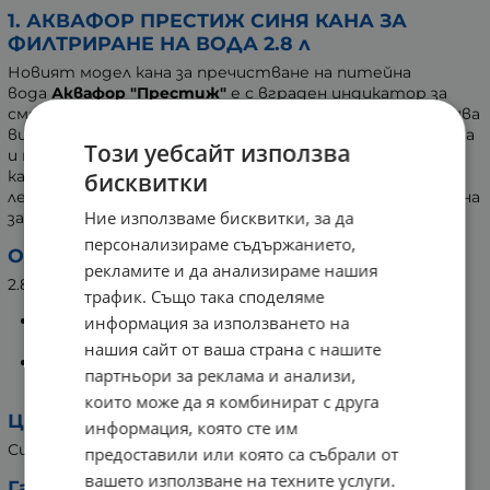
1. АКВАФОР ПРЕСТИЖ СИНЯ КАНА ЗА
ФИЛТРИРАНЕ НА ВОДА 2.8 л
Новият модел кана за пречистване на питейна
вода
Аквафор "Престиж"
е с вграден индикатор за
смяна на филтъра, който е чисто механичен. Осигурява
висока точност на измерване на преминаващата вода
Този уебсайт използва
и не се нуждае от смяна на батерии. На предпазния
капак има механизъм тип "хриле", предназначен за по-
бисквитки
лесно наливане на вода. Осигурява, също така, ефикасна
Ние използваме бисквитки, за да
защита срещу проникване на прах.
персонализираме съдържанието,
Обем:
рекламите и да анализираме нашия
2.8 литра, разделен на 2:
трафик. Също така споделяме
1,4 литра в горната фуния на каната, където се
информация за използването на
налива непречистена вода;
нашия сайт от ваша страна с нашите
1,4 литра в долното отделение на каната за
партньори за реклама и анализи,
съхранение на пречистена вода.
които може да я комбинират с друга
Цвят:
информация, която сте им
Син.
предоставили или която са събрали от
вашето използване на техните услуги.
Гаранция: