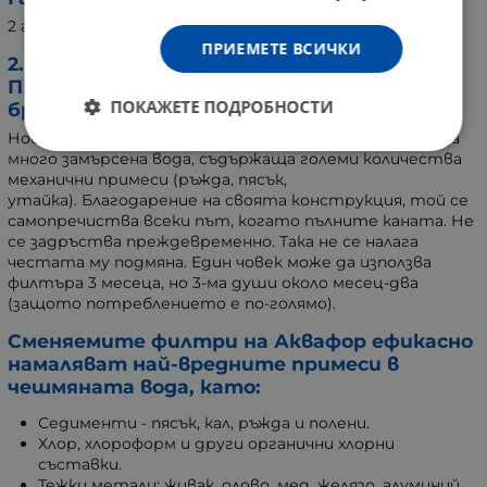
2 години.
ПРИЕМЕТЕ ВСИЧКИ
2. АКВАФОР СМЕНЯЕМ ФИЛТЪР ЗА
ПРЕЧИСТВАНЕ НА ВОДА А 5 350 литра * 2
ПОКАЖЕТЕ ПОДРОБНОСТИ
броя
Новият
филтър Аквафор A5
е създаден специално за
много замърсена вода, съдържаща големи количества
механични примеси (ръжда, пясък,
утайка). Благодарение на своята конструкция, той се
самопречиства всеки път, когато пълните каната. Не
се задръства преждевременно. Така не се налага
честата му подмяна. Един човек може да използва
филтъра 3 месеца, но 3-ма души около месец-два
(защото потреблението е по-голямо).
Сменяемите филтри на Аквафор ефикасно
намаляват най-вредните примеси в
чешмяната вода, като:
Седименти - пясък, кал, ръжда и полени.
Хлор, хлороформ и други органични хлорни
съставки.
Тежки метали: живак, олово, мед, желязо, алуминий.